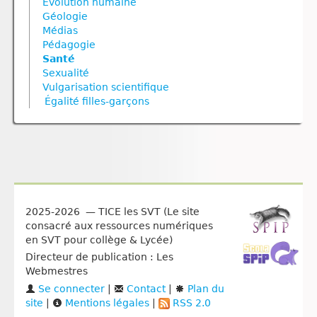
Nutrition animale
Evolution humaine
Nutrition animale
Reproduction végétale
Nutrition végétale
Géodynamique externe
Nutrition végétale
Géologie
Reproduction
Géodynamique interne
Ressources naturelles et pollution
Reproduction
Médias
Ressources naturelles et pollution
Reproduction animale
Ressources naturelles et pollution
Reproduction animale
Pédagogie
Reproduction végétale
Santé
Sexualité
Univers et planètes
Vulgarisation scientifique
Égalité filles‑garçons
2025-2026 — TICE les SVT (Le site
consacré aux ressources numériques
en SVT pour collège & Lycée)
Directeur de publication : Les
Webmestres
Se connecter
|
Contact
|
Plan du
site
|
Mentions légales
|
RSS 2.0