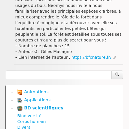
usages du bois, Néomys nous invite à nous
familiariser avec les principales espèces d’arbres, à
mieux comprendre le rôle de la forêt dans
l’équilibre écologique et à découvrir avec elle ses
habitants, en particulier les petites bêtes qui
peuplent le sol. La forêt est détaillée sous toutes ses
coutures et n’aura plus de secret pour vous !
–
Nombre de planches : 15
–
Auteur(s) : Gilles Macagno
–
Lien internet de l’auteur :
https://bfcnature.fr/
Animations
Applications
Biodiversité
Communication hormonale
BD scientifiques
Biodiversité
Communication nerveuse
Communication hormonale
Biodiversité
Corps humain
Communication nerveuse
Corps humain
Défense immunitaire
Corps humain
Divers
Divers