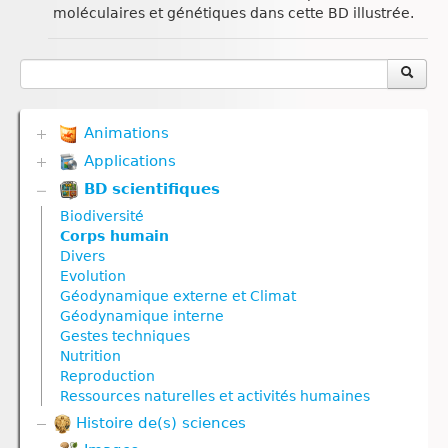
moléculaires et génétiques dans cette BD illustrée.
Animations
Applications
Biodiversité
Communication hormonale
BD scientifiques
Biodiversité
Communication nerveuse
Communication hormonale
Biodiversité
Corps humain
Communication nerveuse
Corps humain
Défense immunitaire
Corps humain
Divers
Divers
Défense immunitaire
Evolution
Génétique
Divers
Géodynamique externe et Climat
Géodynamique externe
Evolution
Géodynamique interne
Géodynamique interne
Génétique
Gestes techniques
Nutrition
Géodynamique externe
Nutrition
Nutrition animale
Géodynamique interne
Reproduction
Nutrition végétale
Molécule
Ressources naturelles et activités humaines
Reproduction
Nutrition
Histoire de(s) sciences
Reproduction animale
Nutrition animale
Reproduction végétale