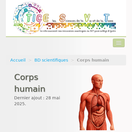
Accueil
>
BD scientifiques
>
Corps humain
Actualités
Corps
Plan du site
humain
Qui sommes-nous ?
Dernier ajout : 28 mai
Contact
2025.