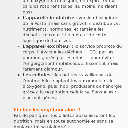
de dioxygène. On inspire, on expire, et nos
cellules respirent (elles, au moins, ne râlent
pas).
L’appareil circulatoire
: version biologique
de la Poste (mais sans grève), il distribue O₂,
nutriments, hormones, et ramène les
déchets. Le cœur ? Le moteur de cette
logistique de haut vol.
L’appareil excréteur
: le service propreté du
corps. Il évacue les déchets — CO₂ par les
poumons, urée par les reins — pour éviter
l’engorgement métabolique. Essentiel, mais
rarement glamour.
Les cellules
: les petites travailleuses de
l’ombre. Elles captent les nutriments et le
dioxygène, puis, hop, produisent de l’énergie
grâce à la respiration cellulaire. Sans elles :
blackout général.
Et chez les végétaux alors ?
Pas de panique : les plantes aussi assurent leur
nutrition, mais en toute autonomie et sans se
déplacer (ni se plaindre) :