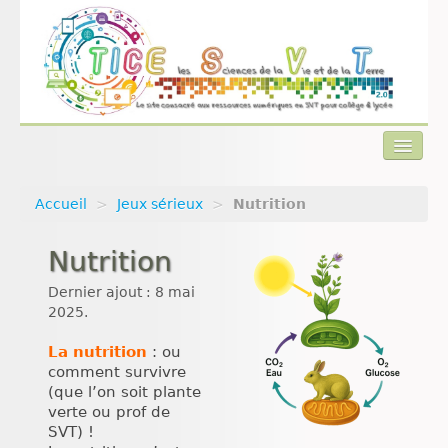
Accueil
>
Jeux sérieux
>
Nutrition
Actualités
Nutrition
Plan du site
Dernier ajout : 8 mai
Qui sommes-nous ?
2025.
Contact
La nutrition
: ou
comment survivre
(que l’on soit plante
verte ou prof de
SVT) !