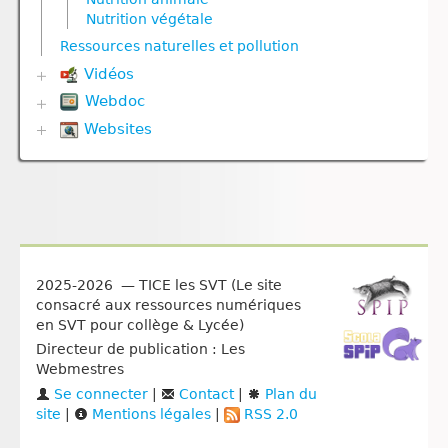
Reproduction végétale
Nutrition végétale
Nutrition végétale
Ressources naturelles et pollution
Reproduction
Ressources naturelles et pollution
Reproduction animale
Vidéos
Reproduction végétale
Webdoc
Communication hormonale
Univers et planètes
Communication nerveuse
Websites
Biodiversité
Corps humain
Communication nerveuse
Biologie
Défense immunitaire
Défense immunitaire
Climat
Génétique
Evolution
Esprit critique
Nutrition
Génétique
Evolution humaine
Nutrition animale
Géodynamique externe
Géologie
Reproduction
Géodynamique interne
Médias
Reproduction animale
Ressources naturelles et pollution
Pédagogie
2025-2026 — TICE les SVT (Le site
Santé
consacré aux ressources numériques
Sexualité
en SVT pour collège & Lycée)
Vulgarisation scientifique
Directeur de publication : Les
Égalité filles‑garçons
Webmestres
Se connecter
|
Contact
|
Plan du
site
|
Mentions légales
|
RSS 2.0