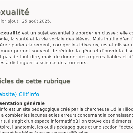
xualité
ier ajout : 25 août 2025.
sexualité
est un sujet essentiel à aborder en classe : elle c
ogie, la santé et la vie sociale des élèves. Mais inutile d’en 
ère : parler clairement, corriger les idées reçues et glisser
mour permet souvent de réduire la gêne et d’ouvrir la discu
t pas de tout dire, mais de donner des repères fiables et 
es à distinguer la science des rumeurs.
icles de cette rubrique
bsite) Clit’info
sentation générale
’info est un site pédagogique créé par la chercheuse Odile Fillod
e à combler les lacunes et les erreurs concernant la connaissan
oris. Il s’agit d’un espace informatif où l’on trouve des éléments 
stoire, l’anatomie, les outils pédagogiques et une section “detox
igeant les idées fausses souvent diffusées.