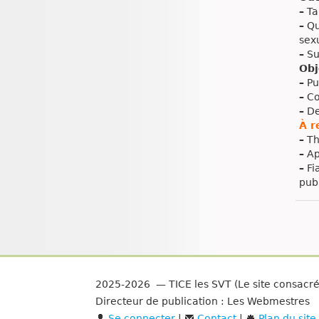
–
Ta
–
Qu
sex
–
Sup
Obj
–
Pub
–
Co
–
De
À r
–
Th
–
App
–
Fi
pub
2025-2026 — TICE les SVT (Le site consacr
Directeur de publication : Les Webmestres
Se connecter
|
Contact
|
Plan du site