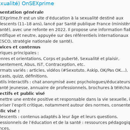
exualité) OnSEXprime
sentation générale
EXprime.fr est un site d’éducation à la sexualité destiné aux
lescents (11–18 ans), lancé par Santé publique France (ministè
Santé), avec une refonte en 2022. Il propose une information fia
entifique et neutre, appuyée sur des référentiels internationaux
ESCO, stratégie nationale de santé).
vices et contenus
riques principales :
res et orientations, Corps et puberté, Sexualité et plaisir,
sentement, Abus, IST, Contraception, etc.
rmats variés : articles, vidéos (#Sexotuto, Askip, OK/Pas OK…),
asts, quizz, définitions.
tils interactifs : chat anonymisé avec psychologues/éducateurs
-santé jeunesse, annuaire de professionnels, brochures à télécha
ectifs et public visé
mettre une entrée positive et responsable dans la vie sexuelle,
oriser l’esprit critique, notamment autour des normes, consent
lic visé :
lescents : contenus adaptés à leur âge et leurs questions.
fessionnels de l’éducation et de la santé : ressources pédagogi
nces.