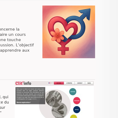
oncerne la
faire un cours
 une touche
ssion. L’objectif
d’apprendre aux
, qui
ce du
sur
”