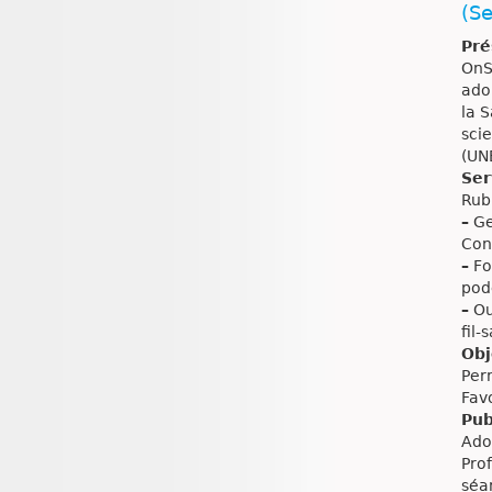
(S
Pré
OnS
ado
la 
sci
(UN
Ser
Rub
–
Gen
Con
–
Fo
podc
–
Ou
fil
Obj
Per
Fav
Pub
Ado
Pro
séa