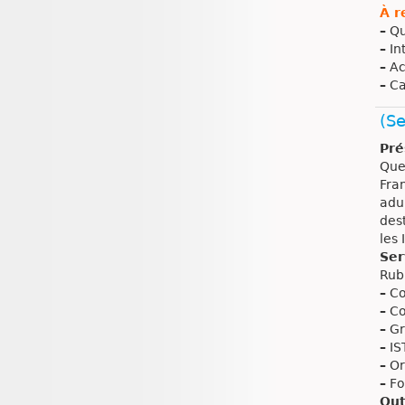
À r
–
Qua
–
In
–
Acc
–
Ca
(Se
Pré
Que
Fran
adul
dest
les 
Ser
Rub
–
Co
–
Co
–
Gr
–
IS
–
Ori
–
Fo
Out