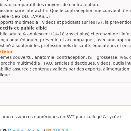
bleau comparatif des moyens de contraception.
estionnaire interactif « Quelle contraception me convient ? » e
uelle (CeGIDD, EVARS…)
ports multimédia : vidéos et podcasts sur les IST, la prévention
ectifs et public ciblé
lic adulte & adolescent (14‑18 ans et plus) cherchant de l’info f
nçu pour éduquer, prévenir, et accompagner, avec une approche
stiné à soutenir les professionnels de santé, éducateurs et ens
etenir
èmes couverts : anatomie, contraception, IST, grossesse, IVG, 
roche multimédia : FAQ, articles didactiques, vidéos, outils inte
abilité assurée : contenus validés par des experts, alimentatio
lique.
é aux ressources numériques en SVT pour collège & Lycée)
|
Mentions légales
|
RSS 2.0