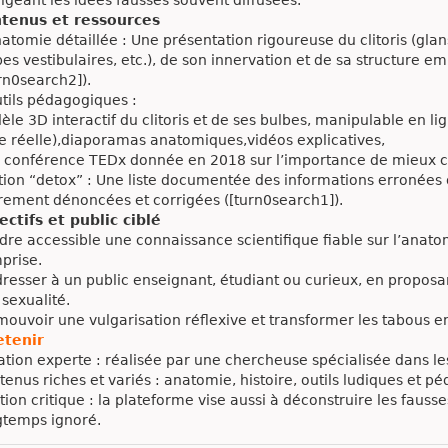
tenus et ressources
atomie détaillée : Une présentation rigoureuse du clitoris (glan
es vestibulaires, etc.), de son innervation et de sa structure em
rn0search2]).
tils pédagogiques :
èle 3D interactif du clitoris et de ses bulbes, manipulable en l
lle réelle),diaporamas anatomiques,vidéos explicatives,
 conférence TEDx donnée en 2018 sur l’importance de mieux c
tion “detox” : Une liste documentée des informations erronées o
irement dénoncées et corrigées ([turn0search1]).
ectifs et public ciblé
dre accessible une connaissance scientifique fiable sur l’anat
prise.
resser à un public enseignant, étudiant ou curieux, en proposant
 sexualité.
mouvoir une vulgarisation réflexive et transformer les tabous 
etenir
ation experte : réalisée par une chercheuse spécialisée dans le
tenus riches et variés : anatomie, histoire, outils ludiques et 
tion critique : la plateforme vise aussi à déconstruire les fauss
gtemps ignoré.