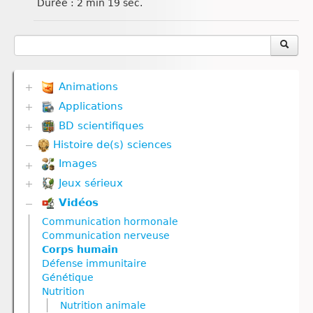
Durée : 2 min 19 sec.
Animations
Applications
Biodiversité
Communication hormonale
BD scientifiques
Biodiversité
Communication nerveuse
Communication hormonale
Histoire de(s) sciences
Biodiversité
Corps humain
Communication nerveuse
Corps humain
Défense immunitaire
Images
Corps humain
Divers
Divers
Défense immunitaire
Jeux sérieux
Corps humain
Evolution
Génétique
Divers
Géodynamique externe et Climat
Vidéos
Biodiversité
Géodynamique externe
Evolution
Géodynamique interne
Défense immunitaire
Géodynamique interne
Communication hormonale
Génétique
Gestes techniques
Divers
Nutrition
Communication nerveuse
Géodynamique externe
Nutrition
Evolution
Nutrition animale
Corps humain
Géodynamique interne
Reproduction
Géodynamique externe
Nutrition végétale
Défense immunitaire
Molécule
Ressources naturelles et activités humaines
Géodynamique interne
Génétique
Reproduction
Nutrition
Nutrition
Nutrition
Reproduction animale
Nutrition animale
Nutrition animale
Nutrition animale
Reproduction végétale
Nutrition végétale