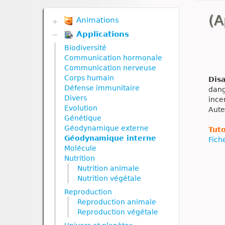
(A
Animations
Applications
Biodiversité
Communication hormonale
Biodiversité
Communication nerveuse
Communication hormonale
Corps humain
Communication nerveuse
Défense immunitaire
Corps humain
Disa
Divers
Défense immunitaire
dang
Génétique
Divers
ince
Géodynamique externe
Evolution
Aute
Géodynamique interne
Génétique
Nutrition
Géodynamique externe
Tuto
Nutrition animale
Géodynamique interne
Fich
Nutrition végétale
Molécule
Reproduction
Nutrition
Reproduction animale
Nutrition animale
Reproduction végétale
Nutrition végétale
Ressources naturelles et
Reproduction
pollution
Reproduction animale
Reproduction végétale