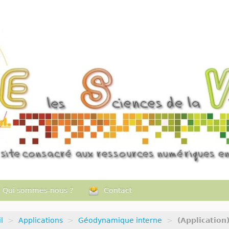
Qui sommes-nous ?
Contact
l
>
Applications
>
Géodynamique interne
>
(Application