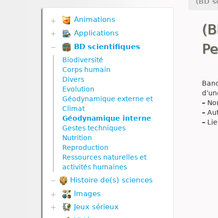
(BD s
Animations
(B
Applications
Biodiversité
Communication hormonale
Pe
BD scientifiques
Biodiversité
Communication nerveuse
Communication hormonale
Biodiversité
Corps humain
Communication nerveuse
Corps humain
Défense immunitaire
Corps humain
Divers
Divers
Band
Défense immunitaire
Evolution
Génétique
d’un
Divers
Géodynamique externe et
Géodynamique externe
–
Nom
Evolution
Climat
Géodynamique interne
–
Aut
Génétique
Géodynamique interne
Nutrition
–
Lie
Géodynamique externe
Gestes techniques
Nutrition animale
Géodynamique interne
Nutrition
Nutrition végétale
Molécule
Reproduction
Reproduction
Nutrition
Ressources naturelles et
Reproduction animale
Nutrition animale
activités humaines
Reproduction végétale
Nutrition végétale
Histoire de(s) sciences
Ressources naturelles et
Reproduction
Images
pollution
Reproduction animale
Reproduction végétale
Jeux sérieux
Corps humain