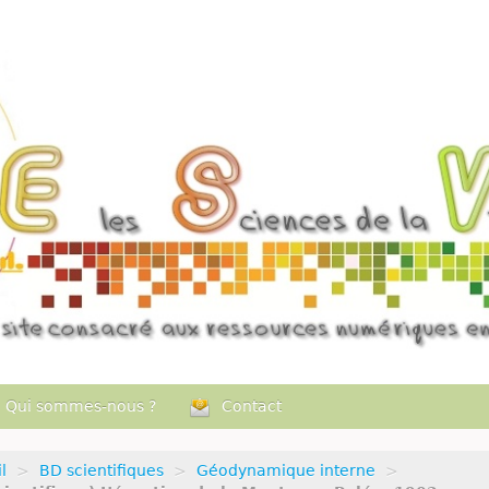
Qui sommes-nous ?
Contact
l
>
BD scientifiques
>
Géodynamique interne
>