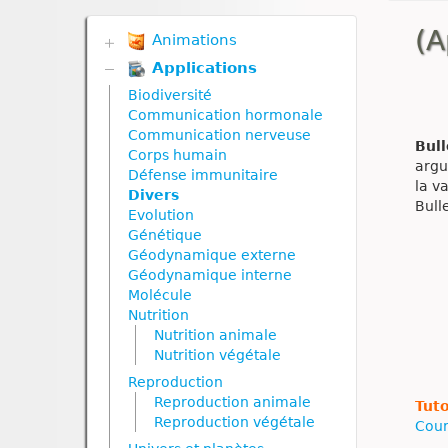
(A
Animations
Applications
Biodiversité
Communication hormonale
Biodiversité
Communication nerveuse
Communication hormonale
Corps humain
Communication nerveuse
Bull
Défense immunitaire
Corps humain
argu
Divers
Défense immunitaire
la v
Génétique
Divers
Bull
Géodynamique externe
Evolution
Géodynamique interne
Génétique
Nutrition
Géodynamique externe
Nutrition animale
Géodynamique interne
Nutrition végétale
Molécule
Reproduction
Nutrition
Reproduction animale
Nutrition animale
Reproduction végétale
Nutrition végétale
Ressources naturelles et
Reproduction
pollution
Reproduction animale
Tuto
Reproduction végétale
Cour