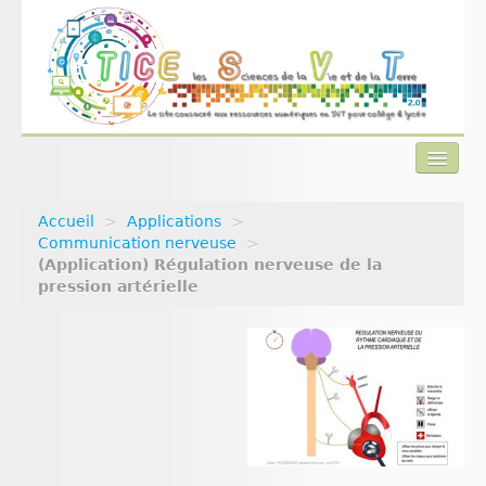
Accueil
>
Applications
>
Actualités
Communication nerveuse
>
(Application) Régulation nerveuse de la
Plan du site
pression artérielle
Qui sommes-nous ?
Contact