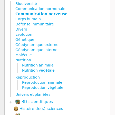
Communication hormonale
Biodiversité
Communication nerveuse
Communication hormonale
Corps humain
Communication nerveuse
Défense immunitaire
Corps humain
Divers
Défense immunitaire
Génétique
Divers
Géodynamique externe
Evolution
Géodynamique interne
Génétique
Nutrition
Géodynamique externe
Nutrition animale
Géodynamique interne
Nutrition végétale
Molécule
Reproduction
Nutrition
Reproduction animale
Nutrition animale
Reproduction végétale
Nutrition végétale
Ressources naturelles et pollution
Reproduction
Reproduction animale
Reproduction végétale
Univers et planètes
BD scientifiques
Histoire de(s) sciences
Biodiversité
Corps humain