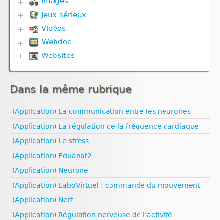
Images
Divers
Jeux sérieux
Corps humain
Evolution
Géodynamique externe et Climat
Vidéos
Biodiversité
Géodynamique interne
Défense immunitaire
Webdoc
Communication hormonale
Gestes techniques
Divers
Communication nerveuse
Websites
Biodiversité
Nutrition
Evolution
Corps humain
Communication nerveuse
Reproduction
Géodynamique externe
Biologie
Défense immunitaire
Défense immunitaire
Ressources naturelles et activités humaines
Géodynamique interne
Climat
Génétique
Evolution
Nutrition
Dans la même rubrique
Esprit critique
Nutrition
Génétique
Nutrition animale
Evolution humaine
Nutrition animale
Géodynamique externe
Nutrition végétale
Géologie
(Application) La communication entre les neurones
Reproduction
Géodynamique interne
Médias
Ressources naturelles et pollution
Reproduction animale
Ressources naturelles et pollution
(Application) La régulation de la fréquence cardiaque
Pédagogie
Santé
(Application) Le stress
Sexualité
(Application) Eduanat2
Vulgarisation scientifique
Égalité filles‑garçons
(Application) Neurone
(Application) LaboVirtuel : commande du mouvement
(Application) Nerf
(Application) Régulation nerveuse de l’activité