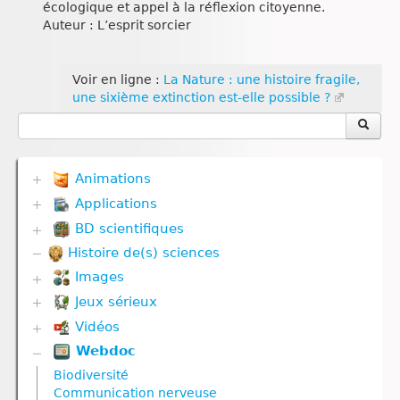
écologique et appel à la réflexion citoyenne.
Auteur : L’esprit sorcier
Voir en ligne :
La Nature : une histoire fragile,
une sixième extinction est-elle possible ?
Animations
Applications
Biodiversité
Communication hormonale
BD scientifiques
Biodiversité
Communication nerveuse
Communication hormonale
Histoire de(s) sciences
Biodiversité
Corps humain
Communication nerveuse
Corps humain
Défense immunitaire
Images
Corps humain
Divers
Divers
Défense immunitaire
Jeux sérieux
Corps humain
Evolution
Génétique
Divers
Géodynamique externe et Climat
Vidéos
Biodiversité
Géodynamique externe
Evolution
Géodynamique interne
Défense immunitaire
Géodynamique interne
Webdoc
Communication hormonale
Génétique
Gestes techniques
Divers
Nutrition
Communication nerveuse
Géodynamique externe
Biodiversité
Nutrition
Evolution
Nutrition animale
Corps humain
Géodynamique interne
Communication nerveuse
Reproduction
Géodynamique externe
Nutrition végétale