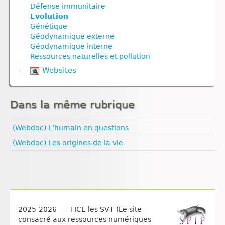
Défense immunitaire
Molécule
Défense immunitaire
Ressources naturelles et activités humaines
Géodynamique interne
Génétique
Reproduction
Nutrition
Evolution
Nutrition
Nutrition
Reproduction animale
Nutrition animale
Génétique
Nutrition animale
Nutrition animale
Reproduction végétale
Nutrition végétale
Géodynamique externe
Nutrition végétale
Reproduction
Géodynamique interne
Ressources naturelles et pollution
Reproduction
Ressources naturelles et pollution
Reproduction animale
Ressources naturelles et pollution
Reproduction animale
Reproduction végétale
Websites
Univers et planètes
Biologie
Climat
Dans la même rubrique
Esprit critique
Evolution humaine
Géologie
(Webdoc) L’humain en questions
Médias
(Webdoc) Les origines de la vie
Pédagogie
Santé
Sexualité
Vulgarisation scientifique
Égalité filles‑garçons
2025-2026 — TICE les SVT (Le site
consacré aux ressources numériques