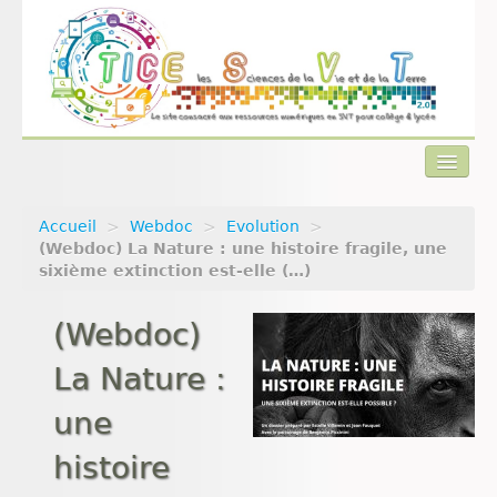
Accueil
>
Webdoc
>
Evolution
>
Actualités
(Webdoc) La Nature : une histoire fragile, une
sixième extinction est-elle (…)
Plan du site
(Webdoc)
Qui sommes-nous ?
La Nature :
Contact
une
histoire