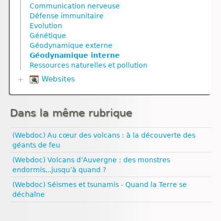
Corps humain
Géodynamique interne
Communication nerveuse
Reproduction
Géodynamique externe
Nutrition végétale
Défense immunitaire
Molécule
Défense immunitaire
Ressources naturelles et activités humaines
Géodynamique interne
Génétique
Reproduction
Nutrition
Evolution
Nutrition
Nutrition
Reproduction animale
Nutrition animale
Génétique
Nutrition animale
Nutrition animale
Reproduction végétale
Nutrition végétale
Géodynamique externe
Nutrition végétale
Reproduction
Géodynamique interne
Ressources naturelles et pollution
Reproduction
Ressources naturelles et pollution
Reproduction animale
Ressources naturelles et pollution
Reproduction animale
Reproduction végétale
Websites
Univers et planètes
Biologie
Climat
Dans la même rubrique
Esprit critique
Evolution humaine
Géologie
(Webdoc) Au cœur des volcans : à la découverte des
Médias
géants de feu
Pédagogie
(Webdoc) Volcans d’Auvergne : des monstres
Santé
endormis...jusqu’à quand ?
Sexualité
Vulgarisation scientifique
(Webdoc) Séismes et tsunamis - Quand la Terre se
Égalité filles‑garçons
déchaîne