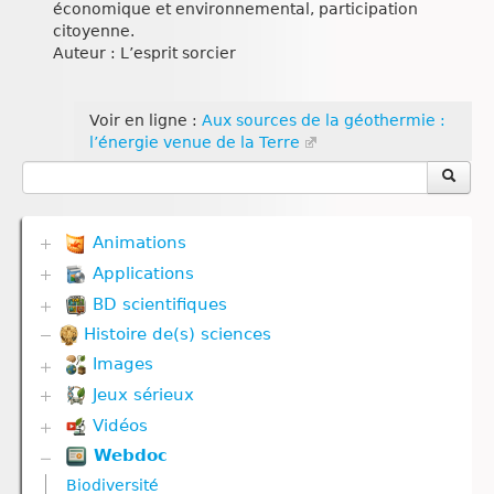
économique et environnemental, participation
citoyenne.
Auteur : L’esprit sorcier
Voir en ligne :
Aux sources de la géothermie :
l’énergie venue de la Terre
Animations
Applications
Biodiversité
Communication hormonale
BD scientifiques
Biodiversité
Communication nerveuse
Communication hormonale
Histoire de(s) sciences
Biodiversité
Corps humain
Communication nerveuse
Corps humain
Défense immunitaire
Images
Corps humain
Divers
Divers
Défense immunitaire
Jeux sérieux
Corps humain
Evolution
Génétique
Divers
Géodynamique externe et Climat
Vidéos
Biodiversité
Géodynamique externe
Evolution
Géodynamique interne
Défense immunitaire
Géodynamique interne
Webdoc
Communication hormonale
Génétique
Gestes techniques
Divers
Nutrition
Communication nerveuse
Géodynamique externe
Biodiversité
Nutrition
Evolution
Nutrition animale