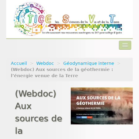
Accueil
>
Webdoc
>
Géodynamique interne
>
Actualités
(Webdoc) Aux sources de la géothermie :
l’énergie venue de la Terre
Plan du site
(Webdoc)
Qui sommes-nous ?
Aux
Contact
sources de
la