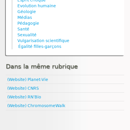
Esprit critique
Nutrition
Reproduction animale
Nutrition animale
Génétique
Nutrition animale
Evolution humaine
Nutrition animale
Reproduction végétale
Nutrition végétale
Géodynamique externe
Nutrition végétale
Géologie
Reproduction
Géodynamique interne
Ressources naturelles et pollution
Reproduction
Médias
Ressources naturelles et pollution
Reproduction animale
Ressources naturelles et pollution
Reproduction animale
Pédagogie
Reproduction végétale
Santé
Sexualité
Univers et planètes
Vulgarisation scientifique
Égalité filles‑garçons
Dans la même rubrique
(Website) Planet-Vie
(Website) CNRS
(Website) RN’Bio
(Website) ChromosomeWalk