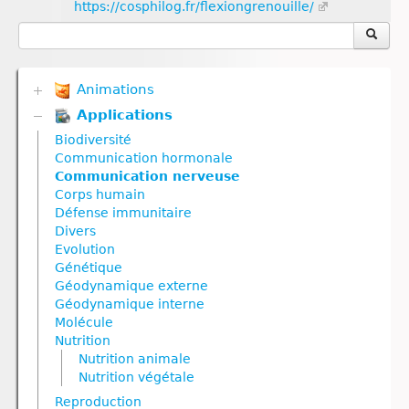
https://cosphilog.fr/flexiongrenouille/
Animations
Applications
Biodiversité
Communication hormonale
Biodiversité
Communication nerveuse
Communication hormonale
Corps humain
Communication nerveuse
Défense immunitaire
Corps humain
Divers
Défense immunitaire
Génétique
Divers
Géodynamique externe
Evolution
Géodynamique interne
Génétique
Nutrition
Géodynamique externe
Nutrition animale
Géodynamique interne
Nutrition végétale
Molécule
Reproduction
Nutrition
Reproduction animale
Nutrition animale
Reproduction végétale
Nutrition végétale
Ressources naturelles et pollution
Reproduction