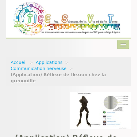
Accueil
>
Applications
>
Actualités
Communication nerveuse
>
(Application) Réflexe de flexion chez la
Plan du site
grenouille
Qui sommes-nous ?
Contact