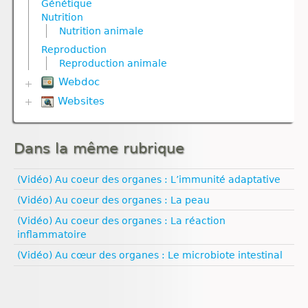
Génétique
Reproduction
Nutrition
Nutrition
Nutrition
Reproduction animale
Nutrition animale
Nutrition animale
Nutrition animale
Reproduction végétale
Nutrition végétale
Nutrition végétale
Reproduction
Ressources naturelles et pollution
Reproduction
Ressources naturelles et pollution
Reproduction animale
Reproduction animale
Reproduction végétale
Webdoc
Univers et planètes
Websites
Biodiversité
Communication nerveuse
Biologie
Défense immunitaire
Climat
Evolution
Dans la même rubrique
Esprit critique
Génétique
Evolution humaine
Géodynamique externe
Géologie
(Vidéo) Au coeur des organes : L’immunité adaptative
Géodynamique interne
Médias
Ressources naturelles et pollution
(Vidéo) Au coeur des organes : La peau
Pédagogie
Santé
(Vidéo) Au coeur des organes : La réaction
Sexualité
inflammatoire
Vulgarisation scientifique
(Vidéo) Au cœur des organes : Le microbiote intestinal
Égalité filles‑garçons