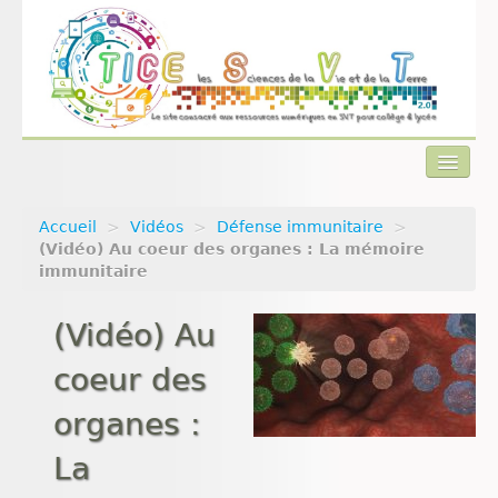
Accueil
>
Vidéos
>
Défense immunitaire
>
Actualités
(Vidéo) Au coeur des organes : La mémoire
immunitaire
Plan du site
(Vidéo) Au
Qui sommes-nous ?
coeur des
Contact
organes :
La