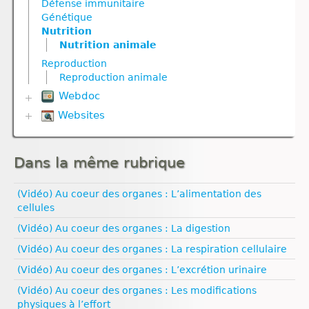
Défense immunitaire
Molécule
Ressources naturelles et activités humaines
Géodynamique interne
Génétique
Reproduction
Nutrition
Nutrition
Nutrition
Reproduction animale
Nutrition animale
Nutrition animale
Nutrition animale
Reproduction végétale
Nutrition végétale
Nutrition végétale
Reproduction
Ressources naturelles et pollution
Reproduction
Ressources naturelles et pollution
Reproduction animale
Reproduction animale
Reproduction végétale
Webdoc
Univers et planètes
Websites
Biodiversité
Communication nerveuse
Biologie
Défense immunitaire
Climat
Evolution
Dans la même rubrique
Esprit critique
Génétique
Evolution humaine
Géodynamique externe
Géologie
(Vidéo) Au coeur des organes : L’alimentation des
Géodynamique interne
Médias
cellules
Ressources naturelles et pollution
Pédagogie
(Vidéo) Au coeur des organes : La digestion
Santé
Sexualité
(Vidéo) Au coeur des organes : La respiration cellulaire
Vulgarisation scientifique
(Vidéo) Au coeur des organes : L’excrétion urinaire
Égalité filles‑garçons
(Vidéo) Au coeur des organes : Les modifications
physiques à l’effort