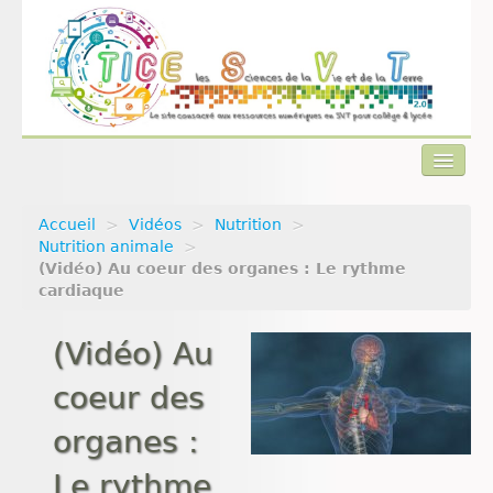
Accueil
>
Vidéos
>
Nutrition
>
Actualités
Nutrition animale
>
(Vidéo) Au coeur des organes : Le rythme
Plan du site
cardiaque
Qui sommes-nous ?
(Vidéo) Au
Contact
coeur des
organes :
Le rythme