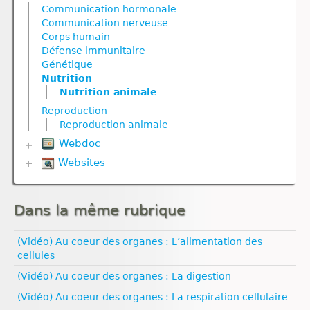
Géodynamique interne
Défense immunitaire
Géodynamique interne
Communication hormonale
Génétique
Gestes techniques
Divers
Nutrition
Communication nerveuse
Géodynamique externe
Nutrition
Evolution
Nutrition animale
Corps humain
Géodynamique interne
Reproduction
Géodynamique externe
Nutrition végétale
Défense immunitaire
Molécule
Ressources naturelles et activités humaines
Géodynamique interne
Génétique
Reproduction
Nutrition
Nutrition
Nutrition
Reproduction animale
Nutrition animale
Nutrition animale
Nutrition animale
Reproduction végétale
Nutrition végétale
Nutrition végétale
Reproduction
Ressources naturelles et pollution
Reproduction
Ressources naturelles et pollution
Reproduction animale
Reproduction animale
Reproduction végétale
Webdoc
Univers et planètes
Websites
Biodiversité
Communication nerveuse
Biologie
Défense immunitaire
Climat
Evolution
Dans la même rubrique
Esprit critique
Génétique
Evolution humaine
Géodynamique externe
Géologie
(Vidéo) Au coeur des organes : L’alimentation des
Géodynamique interne
Médias
cellules
Ressources naturelles et pollution
Pédagogie
(Vidéo) Au coeur des organes : La digestion
Santé
Sexualité
(Vidéo) Au coeur des organes : La respiration cellulaire
Vulgarisation scientifique