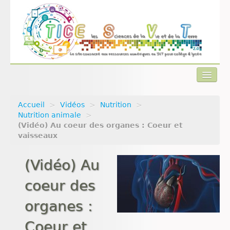
Accueil
>
Vidéos
>
Nutrition
>
Actualités
Nutrition animale
>
(Vidéo) Au coeur des organes : Coeur et
Plan du site
vaisseaux
Qui sommes-nous ?
(Vidéo) Au
Contact
coeur des
organes :
Coeur et