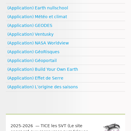
Evolution humaine
Nutrition animale
Géodynamique externe
Nutrition végétale
Géologie
(Application) Earth nullschool
Reproduction
Géodynamique interne
Médias
Ressources naturelles et pollution
Reproduction animale
Ressources naturelles et pollution
(Application) Météo et climat
Pédagogie
Santé
(Application) GEODES
Sexualité
(Application) Ventusky
Vulgarisation scientifique
Égalité filles‑garçons
(Application) NASA Worldview
(Application) GéoRisques
(Application) Géoportail
(Application) Build Your Own Earth
(Application) Effet de Serre
(Application) L’origine des saisons
2025-2026 — TICE les SVT (Le site