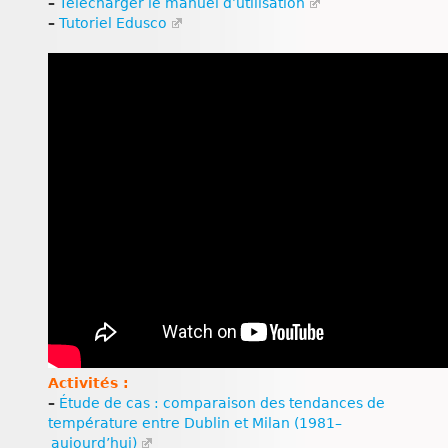
–
Télécharger le manuel d’utilisation
–
Tutoriel Edusco
Activités :
–
Étude de cas : comparaison des tendances de
température entre Dublin et Milan (1981–
aujourd’hui)