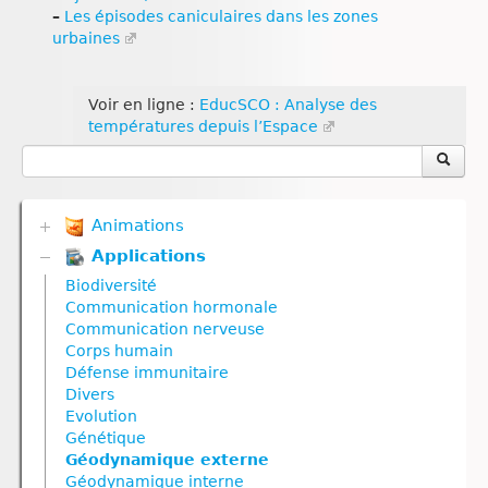
–
Les épisodes caniculaires dans les zones
urbaines
Voir en ligne :
EducSCO : Analyse des
températures depuis l’Espace
Animations
Applications
Biodiversité
Communication hormonale
Biodiversité
Communication nerveuse
Communication hormonale
Corps humain
Communication nerveuse
Défense immunitaire
Corps humain
Divers
Défense immunitaire
Génétique
Divers
Géodynamique externe
Evolution
Géodynamique interne
Génétique
Nutrition
Géodynamique externe
Nutrition animale
Géodynamique interne