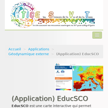
Accueil
>
Applications
>
Actualités
Géodynamique externe
>
(Application) EducSCO
Plan du site
Qui sommes-nous ?
Contact
(Application) EducSCO
EducSCO
est une carte interactive qui permet