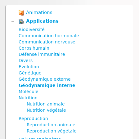
Animations
Applications
Biodiversité
Communication hormonale
Biodiversité
Communication nerveuse
Communication hormonale
Corps humain
Communication nerveuse
Défense immunitaire
Corps humain
Divers
Défense immunitaire
Génétique
Divers
Géodynamique externe
Evolution
Géodynamique interne
Génétique
Nutrition
Géodynamique externe
Nutrition animale
Géodynamique interne
Nutrition végétale
Molécule
Reproduction
Nutrition
Reproduction animale
Nutrition animale
Reproduction végétale
Nutrition végétale
Ressources naturelles et pollution
Reproduction
Reproduction animale
Reproduction végétale