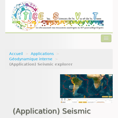
Accueil
>
Applications
>
Actualités
Géodynamique interne
>
(Application) Seismic explorer
Plan du site
Qui sommes-nous ?
Contact
(Application) Seismic