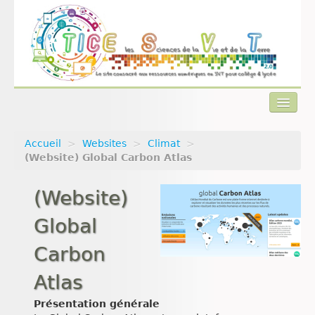
Accueil
>
Websites
>
Climat
>
Actualités
(Website) Global Carbon Atlas
Plan du site
(Website)
Qui sommes-nous ?
Global
Contact
Carbon
Atlas
Présentation générale