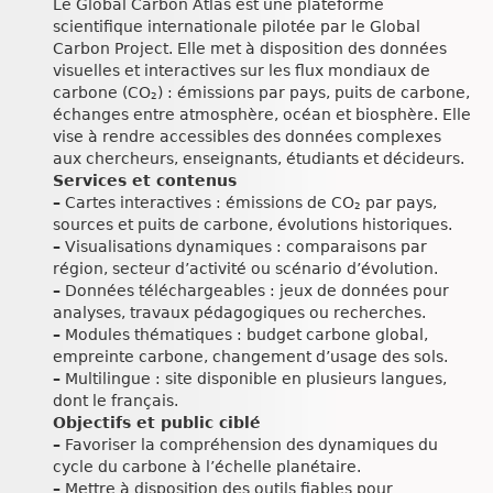
Le Global Carbon Atlas est une plateforme
scientifique internationale pilotée par le Global
Carbon Project. Elle met à disposition des données
visuelles et interactives sur les flux mondiaux de
carbone (CO₂) : émissions par pays, puits de carbone,
échanges entre atmosphère, océan et biosphère. Elle
vise à rendre accessibles des données complexes
aux chercheurs, enseignants, étudiants et décideurs.
Services et contenus
–
Cartes interactives : émissions de CO₂ par pays,
sources et puits de carbone, évolutions historiques.
–
Visualisations dynamiques : comparaisons par
région, secteur d’activité ou scénario d’évolution.
–
Données téléchargeables : jeux de données pour
analyses, travaux pédagogiques ou recherches.
–
Modules thématiques : budget carbone global,
empreinte carbone, changement d’usage des sols.
–
Multilingue : site disponible en plusieurs langues,
dont le français.
Objectifs et public ciblé
–
Favoriser la compréhension des dynamiques du
cycle du carbone à l’échelle planétaire.
–
Mettre à disposition des outils fiables pour