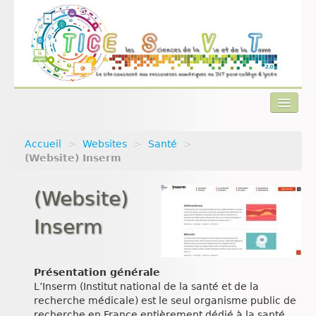
Accueil
>
Websites
>
Santé
>
Actualités
(Website) Inserm
Plan du site
(Website)
Qui sommes-nous ?
Inserm
Contact
Présentation générale
L’Inserm (Institut national de la santé et de la
recherche médicale) est le seul organisme public de
recherche en France entièrement dédié à la santé