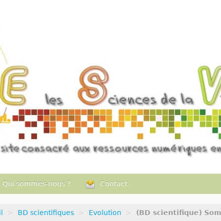
Qui sommes-nous ?
Contact
l
>
BD scientifiques
>
Evolution
>
(BD scientifique) So