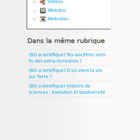
Univers et planètes
Vidéos
Biodiversité
Défense immunitaire
Webdoc
Communication hormonale
Divers
Communication nerveuse
Websites
Biodiversité
Evolution
Corps humain
Communication nerveuse
Géodynamique externe
Biologie
Défense immunitaire
Défense immunitaire
Géodynamique interne
Climat
Génétique
Evolution
Nutrition
Dans la même rubrique
Esprit critique
Nutrition
Génétique
Nutrition animale
Evolution humaine
Nutrition animale
Géodynamique externe
Nutrition végétale
Géologie
(BD scientifique) Tes ancêtres sont-
Reproduction
Géodynamique interne
Médias
Ressources naturelles et
ils des extra-terrestres ?
Reproduction animale
Ressources naturelles et
Pédagogie
pollution
pollution
(BD scientifique) D’où vient la vie
Santé
sur Terre ?
Sexualité
Vulgarisation scientifique
(BD scientifique) Histoire de
Égalité filles‑garçons
sciences : évolution et biodiversité