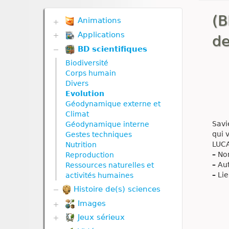
(B
Animations
Applications
Biodiversité
de
Communication hormonale
BD scientifiques
Biodiversité
Communication nerveuse
Communication hormonale
Biodiversité
Corps humain
Communication nerveuse
Corps humain
Défense immunitaire
Corps humain
Divers
Divers
Défense immunitaire
Evolution
Génétique
Divers
Géodynamique externe et
Géodynamique externe
Evolution
Climat
Géodynamique interne
Génétique
Savi
Géodynamique interne
Nutrition
Géodynamique externe
qui 
Gestes techniques
Nutrition animale
Géodynamique interne
LUCA
Nutrition
Nutrition végétale
Molécule
–
Nom
Reproduction
Reproduction
Nutrition
–
Aut
Ressources naturelles et
Reproduction animale
Nutrition animale
–
Lie
activités humaines
Reproduction végétale
Nutrition végétale
Histoire de(s) sciences
Ressources naturelles et
Reproduction
Images
pollution
Reproduction animale
Reproduction végétale
Jeux sérieux
Corps humain