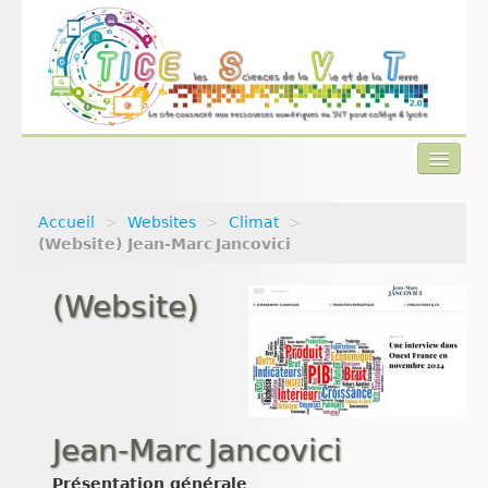
Accueil
>
Websites
>
Climat
>
Actualités
(Website) Jean‑Marc Jancovici
Plan du site
(Website)
Qui sommes-nous ?
Contact
Jean‑Marc Jancovici
Présentation générale