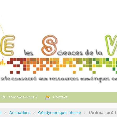
Qui sommes-nous ?
Contact
l
>
Animations
>
Géodynamique interne
>
(Animation) L