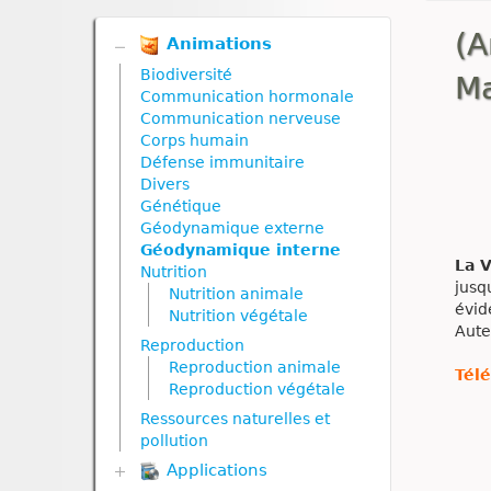
(A
Animations
Biodiversité
Ma
Communication hormonale
Communication nerveuse
Corps humain
Défense immunitaire
Divers
Génétique
Géodynamique externe
Géodynamique interne
La 
Nutrition
jusq
Nutrition animale
évid
Nutrition végétale
Aute
Reproduction
Reproduction animale
Tél
Reproduction végétale
Ressources naturelles et
pollution
Applications