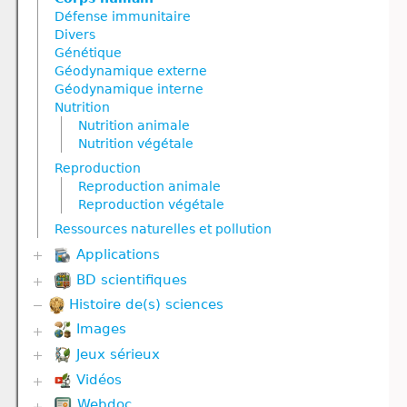
Défense immunitaire
Divers
Génétique
Géodynamique externe
Géodynamique interne
Nutrition
Nutrition animale
Nutrition végétale
Reproduction
Reproduction animale
Reproduction végétale
Ressources naturelles et pollution
Applications
BD scientifiques
Biodiversité
Communication hormonale
Histoire de(s) sciences
Biodiversité
Communication nerveuse
Corps humain
Images
Corps humain
Divers
Défense immunitaire
Jeux sérieux
Corps humain
Evolution
Divers
Géodynamique externe et Climat
Vidéos
Biodiversité
Evolution
Géodynamique interne
Défense immunitaire
Webdoc
Communication hormonale
Génétique