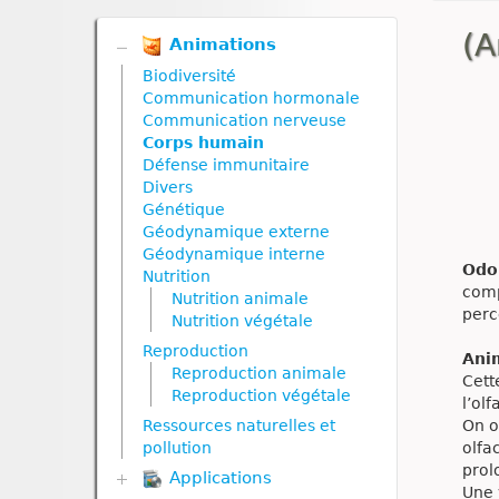
(A
Animations
Biodiversité
Communication hormonale
Communication nerveuse
Corps humain
Défense immunitaire
Divers
Génétique
Géodynamique externe
Géodynamique interne
Odo
Nutrition
comp
Nutrition animale
perc
Nutrition végétale
Reproduction
Ani
Reproduction animale
Cett
Reproduction végétale
l’ol
Ressources naturelles et
On o
pollution
olfa
prol
Applications
Une 