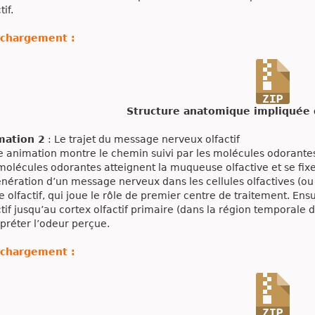
tif.
échargement :
Structure anatomique impliquée d
mation 2
: Le trajet du message nerveux olfactif
e animation montre le chemin suivi par les molécules odorante
molécules odorantes atteignent la muqueuse olfactive et se fix
énération d’un message nerveux dans les cellules olfactives (ou
e olfactif, qui joue le rôle de premier centre de traitement. Ens
ctif jusqu’au cortex olfactif primaire (dans la région temporale 
rpréter l’odeur perçue.
échargement :