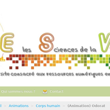
Qui sommes-nous ?
Contact
l
>
Animations
>
Corps humain
>
(Animation) Odorat