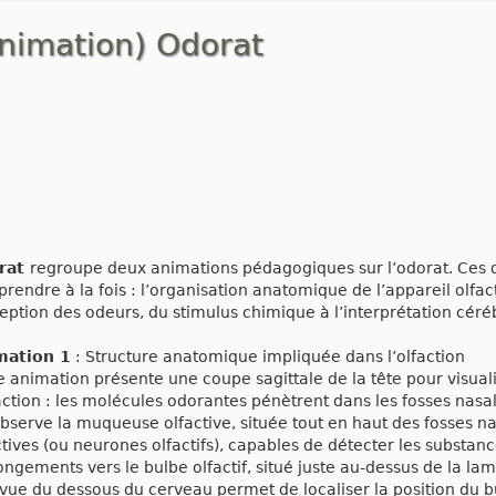
nimation) Odorat
rat
regroupe deux animations pédagogiques sur l’odorat. Ces
rendre à la fois : l’organisation anatomique de l’appareil olfac
eption des odeurs, du stimulus chimique à l’interprétation céré
mation 1
: Structure anatomique impliquée dans l’olfaction
e animation présente une coupe sagittale de la tête pour visuali
faction : les molécules odorantes pénètrent dans les fosses nasale
bserve la muqueuse olfactive, située tout en haut des fosses nasa
ctives (ou neurones olfactifs), capables de détecter les substanc
ongements vers le bulbe olfactif, situé juste au-dessus de la la
vue du dessous du cerveau permet de localiser la position du bu