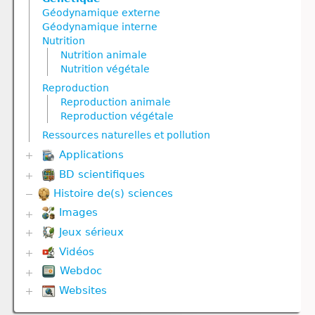
Géodynamique externe
Géodynamique interne
Nutrition
Nutrition animale
Nutrition végétale
Reproduction
Reproduction animale
Reproduction végétale
Ressources naturelles et pollution
Applications
BD scientifiques
Biodiversité
Communication hormonale
Histoire de(s) sciences
Biodiversité
Communication nerveuse
Corps humain
Images
Corps humain
Divers
Défense immunitaire
Jeux sérieux
Corps humain
Evolution
Divers
Géodynamique externe et Climat
Vidéos
Biodiversité
Evolution
Géodynamique interne
Défense immunitaire
Webdoc
Communication hormonale
Génétique
Gestes techniques
Divers
Communication nerveuse
Géodynamique externe
Websites
Biodiversité
Nutrition
Evolution
Corps humain
Géodynamique interne
Communication nerveuse
Reproduction
Géodynamique externe
Biologie
Défense immunitaire
Molécule