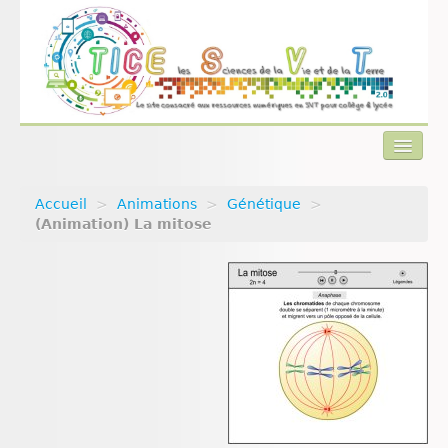
Accueil
>
Animations
>
Génétique
>
Actualités
(Animation) La mitose
Plan du site
Qui sommes-nous ?
Contact