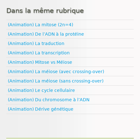
Défense immunitaire
Ressources naturelles et activités humaines
Géodynamique interne
Climat
Génétique
Nutrition
Evolution
Nutrition
Dans la même rubrique
Esprit critique
Nutrition
Nutrition animale
Génétique
Nutrition animale
Evolution humaine
Nutrition animale
Nutrition végétale
Géodynamique externe
Nutrition végétale
Géologie
(Animation) La mitose (2n=4)
Reproduction
Géodynamique interne
Reproduction
Médias
Ressources naturelles et pollution
Reproduction animale
Ressources naturelles et pollution
Reproduction animale
(Animation) De l’ADN à la protéine
Pédagogie
Reproduction végétale
Santé
(Animation) La traduction
Sexualité
Univers et planètes
(Animation) La transcription
Vulgarisation scientifique
Égalité filles‑garçons
(Animation) Mitose vs Méiose
(Animation) La méiose (avec crossing-over)
(Animation) La méiose (sans crossing-over)
(Animation) Le cycle cellulaire
(Animation) Du chromosome à l’ADN
(Animation) Dérive génétique