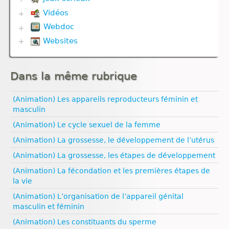
Evolution
Divers
Géodynamique externe et Climat
Vidéos
Biodiversité
Evolution
Géodynamique interne
Défense immunitaire
Webdoc
Communication hormonale
Génétique
Gestes techniques
Divers
Communication nerveuse
Géodynamique externe
Websites
Biodiversité
Nutrition
Evolution
Corps humain
Géodynamique interne
Communication nerveuse
Reproduction
Géodynamique externe
Biologie
Défense immunitaire
Molécule
Défense immunitaire
Ressources naturelles et activités humaines
Géodynamique interne
Climat
Génétique
Nutrition
Evolution
Nutrition
Dans la même rubrique
Esprit critique
Nutrition
Nutrition animale
Génétique
Nutrition animale
Evolution humaine
Nutrition animale
Nutrition végétale
Géodynamique externe
Nutrition végétale
Géologie
(Animation) Les appareils reproducteurs féminin et
Reproduction
Géodynamique interne
Reproduction
Médias
Ressources naturelles et pollution
masculin
Reproduction animale
Ressources naturelles et pollution
Reproduction animale
Pédagogie
Reproduction végétale
(Animation) Le cycle sexuel de la femme
Santé
Sexualité
Univers et planètes
(Animation) La grossesse, le développement de l’utérus
Vulgarisation scientifique
(Animation) La grossesse, les étapes de développement
Égalité filles‑garçons
(Animation) La fécondation et les premières étapes de
la vie
(Animation) L’organisation de l’appareil génital
masculin et féminin
(Animation) Les constituants du sperme