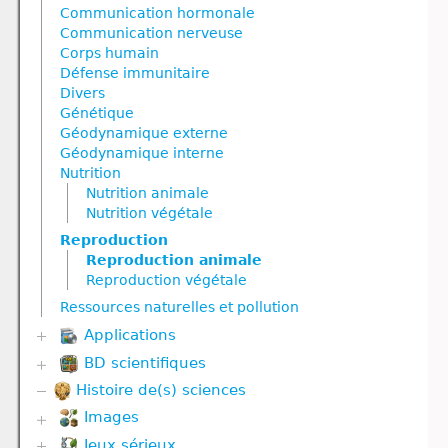
Communication hormonale
Communication nerveuse
Corps humain
Défense immunitaire
Divers
Génétique
Géodynamique externe
Géodynamique interne
Nutrition
Nutrition animale
Nutrition végétale
Reproduction
Reproduction animale
Reproduction végétale
Ressources naturelles et pollution
Applications
BD scientifiques
Biodiversité
Communication hormonale
Histoire de(s) sciences
Biodiversité
Communication nerveuse
Corps humain
Images
Corps humain
Divers
Défense immunitaire
Jeux sérieux
Corps humain