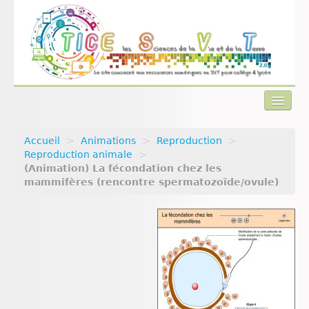
Accueil
>
Animations
>
Reproduction
>
Actualités
Reproduction animale
>
(Animation) La fécondation chez les
Plan du site
mammifères (rencontre spermatozoïde/ovule)
Qui sommes-nous ?
Contact