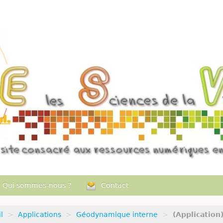
Qui sommes-nous ?
Contact
l
>
Applications
>
Géodynamique interne
>
(Application