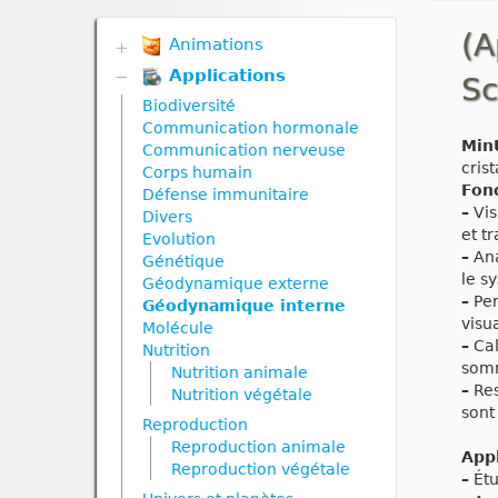
(A
Animations
Applications
Biodiversité
Sc
Communication hormonale
Biodiversité
Communication nerveuse
Communication hormonale
Corps humain
Min
Communication nerveuse
Défense immunitaire
cris
Corps humain
Divers
Fonc
Défense immunitaire
Génétique
–
Vis
Divers
Géodynamique externe
et tr
Evolution
Géodynamique interne
–
Ana
Génétique
Nutrition
le sy
Géodynamique externe
Nutrition animale
–
Per
Géodynamique interne
Nutrition végétale
visu
Molécule
–
Cal
Reproduction
Nutrition
somm
Reproduction animale
Nutrition animale
–
Res
Reproduction végétale
Nutrition végétale
sont
Ressources naturelles et
Reproduction
pollution
Reproduction animale
App
Reproduction végétale
–
Étu