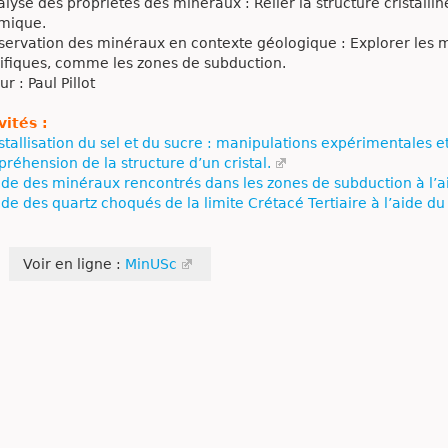
lyse des propriétés des minéraux : Relier la structure cristalli
mique.
ervation des minéraux en contexte géologique : Explorer les
ifiques, comme les zones de subduction.
r : Paul Pillot
vités :
stallisation du sel et du sucre : manipulations expérimentales et 
réhension de la structure d’un cristal.
de des minéraux rencontrés dans les zones de subduction à l’a
de des quartz choqués de la limite Crétacé Tertiaire à l’aide du
Voir en ligne :
MinUSc