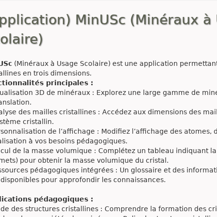
pplication) MinUSc (Minéraux à
olaire)
USc
(Minéraux à Usage Scolaire) est une application permettant l
tallines en trois dimensions.
tionnalités principales :
ualisation 3D de minéraux : Explorez une large gamme de minérau
anslation.
lyse des mailles cristallines : Accédez aux dimensions des maille
stème cristallin.
sonnalisation de l’affichage : Modifiez l’affichage des atomes, 
alisation à vos besoins pédagogiques.
cul de la masse volumique : Complétez un tableau indiquant la p
ets) pour obtenir la masse volumique du cristal.
sources pédagogiques intégrées : Un glossaire et des informa
 disponibles pour approfondir les connaissances.
lications pédagogiques :
de des structures cristallines : Comprendre la formation des cris