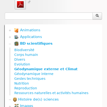
Animations
Applications
Biodiversité
Communication hormonale
BD scientifiques
Biodiversité
Communication nerveuse
Communication hormonale
Biodiversité
Corps humain
Communication nerveuse
Corps humain
Défense immunitaire
Corps humain
Divers
Divers
Défense immunitaire
Evolution
Génétique
Divers
Géodynamique externe et Climat
Géodynamique externe
Evolution
Géodynamique interne
Géodynamique interne
Génétique
Gestes techniques
Nutrition
Géodynamique externe
Nutrition
Nutrition animale
Géodynamique interne
Reproduction
Nutrition végétale
Molécule
Ressources naturelles et activités humaines
Reproduction
Nutrition
Histoire de(s) sciences
Reproduction animale
Nutrition animale
Reproduction végétale
Nutrition végétale
Images