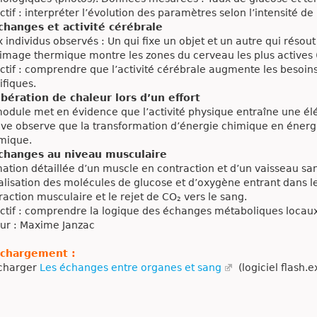
ctif : interpréter l’évolution des paramètres selon l’intensité de l
changes et activité cérébrale
 individus observés : Un qui fixe un objet et un autre qui résout
image thermique montre les zones du cerveau les plus actives
ctif : comprendre que l’activité cérébrale augmente les besoi
ifiques.
ibération de chaleur lors d’un effort
odule met en évidence que l’activité physique entraîne une élé
ève observe que la transformation d’énergie chimique en én
mique.
Échanges au niveau musculaire
ation détaillée d’un muscle en contraction et d’un vaisseau sa
alisation des molécules de glucose et d’oxygène entrant dans le
raction musculaire et le rejet de CO₂ vers le sang.
ctif : comprendre la logique des échanges métaboliques locaux et
ur : Maxime Janzac
échargement :
charger
Les échanges entre organes et sang
(logiciel flash.e