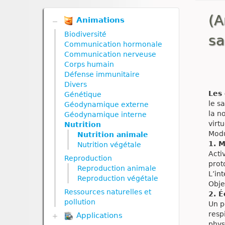
(A
Animations
Biodiversité
s
Communication hormonale
Communication nerveuse
Corps humain
Défense immunitaire
Divers
Les
Génétique
le s
Géodynamique externe
la n
Géodynamique interne
virtu
Nutrition
Modu
Nutrition animale
1. 
Nutrition végétale
Acti
Reproduction
prot
Reproduction animale
L’in
Reproduction végétale
Obje
Ressources naturelles et
2. É
pollution
Un p
resp
Applications
phys