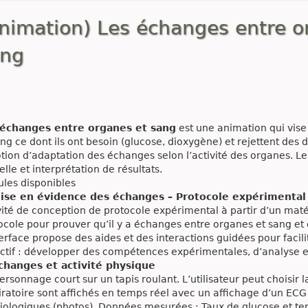
nimation) Les échanges entre o
ang
 échanges entre organes et sang
est une animation qui vise
ang ce dont ils ont besoin (glucose, dioxygène) et rejettent des 
otion d’adaptation des échanges selon l’activité des organes. Le
elle et interprétation de résultats.
les disponibles
Mise en évidence des échanges – Protocole expérimental
vité de conception de protocole expérimental à partir d’un maté
ocole pour prouver qu’il y a échanges entre organes et sang et e
terface propose des aides et des interactions guidées pour facil
ctif : développer des compétences expérimentales, d’analyse 
changes et activité physique
ersonnage court sur un tapis roulant. L’utilisateur peut choisir 
iratoire sont affichés en temps réel avec un affichage d’un EC
iologiques (photos). Données mesurées : Taux de glucose et te