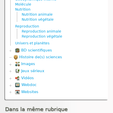
Nutrition végétale
Molécule
Reproduction
Nutrition
Reproduction animale
Nutrition animale
Reproduction végétale
Nutrition végétale
Ressources naturelles et pollution
Reproduction
Reproduction animale
Reproduction végétale
Univers et planètes
BD scientifiques
Histoire de(s) sciences
Biodiversité
Corps humain
Images
Divers
Jeux sérieux
Corps humain
Evolution
Géodynamique externe et Climat
Vidéos
Biodiversité
Géodynamique interne
Défense immunitaire
Webdoc
Communication hormonale
Gestes techniques
Divers
Communication nerveuse
Websites
Biodiversité
Nutrition
Evolution
Corps humain
Communication nerveuse
Reproduction
Géodynamique externe
Biologie
Défense immunitaire
Défense immunitaire
Ressources naturelles et activités humaines
Géodynamique interne
Climat
Génétique
Evolution
Nutrition
Dans la même rubrique
Esprit critique
Nutrition
Génétique