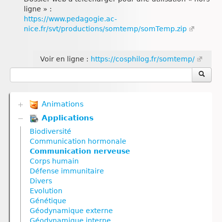
ligne » :
https://www.pedagogie.ac-
nice.fr/svt/productions/somtemp/somTemp.zip
Voir en ligne :
https://cosphilog.fr/somtemp/
Animations
Applications
Biodiversité
Communication hormonale
Biodiversité
Communication nerveuse
Communication hormonale
Corps humain
Communication nerveuse
Défense immunitaire
Corps humain
Divers
Défense immunitaire
Génétique
Divers
Géodynamique externe
Evolution
Géodynamique interne
Génétique
Nutrition
Géodynamique externe
Nutrition animale
Géodynamique interne