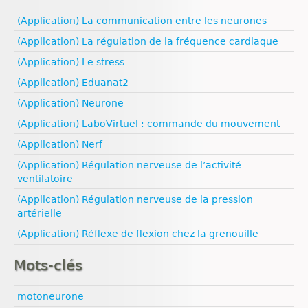
Nutrition animale
Evolution humaine
Nutrition animale
Géodynamique externe
Nutrition végétale
Géologie
(Application) La communication entre les neurones
Reproduction
Géodynamique interne
Médias
Ressources naturelles et pollution
Reproduction animale
Ressources naturelles et pollution
(Application) La régulation de la fréquence cardiaque
Pédagogie
Santé
(Application) Le stress
Sexualité
(Application) Eduanat2
Vulgarisation scientifique
Égalité filles‑garçons
(Application) Neurone
(Application) LaboVirtuel : commande du mouvement
(Application) Nerf
(Application) Régulation nerveuse de l’activité
ventilatoire
(Application) Régulation nerveuse de la pression
artérielle
(Application) Réflexe de flexion chez la grenouille
Mots-clés
motoneurone