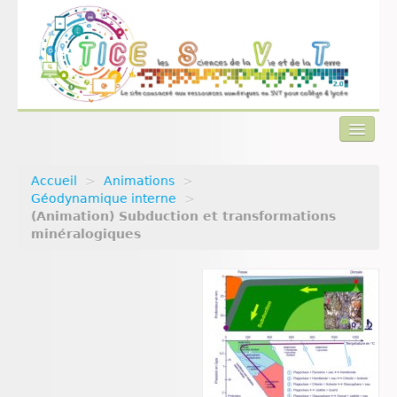
Accueil
>
Animations
>
Actualités
Géodynamique interne
>
(Animation) Subduction et transformations
Plan du site
minéralogiques
Qui sommes-nous ?
Contact