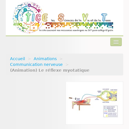
Accueil
>
Animations
>
Actualités
Communication nerveuse
>
(Animation) Le réflexe myotatique
Plan du site
Qui sommes-nous ?
Contact