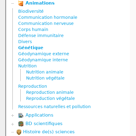
Animations
Biodiversité
Communication hormonale
Communication nerveuse
Corps humain
Défense immunitaire
Divers
Génétique
Géodynamique externe
Géodynamique interne
Nutrition
Nutrition animale
Nutrition végétale
Reproduction
Reproduction animale
Reproduction végétale
Ressources naturelles et pollution
Applications
BD scientifiques
Biodiversité
Communication hormonale
Histoire de(s) sciences
Biodiversité
Communication nerveuse