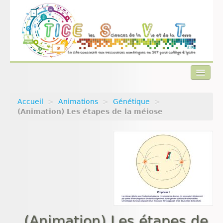
Accueil
>
Animations
>
Génétique
>
Actualités
(Animation) Les étapes de la méiose
Plan du site
Qui sommes-nous ?
Contact
(Animation) Les étapes de