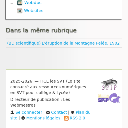
Défense immunitaire
Webdoc
Communication hormonale
Univers et planètes
Divers
Communication nerveuse
Websites
Biodiversité
Evolution
Corps humain
Communication nerveuse
Géodynamique externe
Biologie
Défense immunitaire
Défense immunitaire
Géodynamique interne
Climat
Génétique
Evolution
Nutrition
Dans la même rubrique
Esprit critique
Nutrition
Génétique
Nutrition animale
Evolution humaine
Nutrition animale
Géodynamique externe
Nutrition végétale
Géologie
(BD scientifique) L’éruption de la Montagne Pelée, 1902
Reproduction
Géodynamique interne
Médias
Ressources naturelles et pollution
Reproduction animale
Ressources naturelles et pollution
Pédagogie
Santé
Sexualité
Vulgarisation scientifique
Égalité filles‑garçons
2025-2026 — TICE les SVT (Le site
consacré aux ressources numériques
en SVT pour collège & Lycée)
Directeur de publication : Les
Webmestres
Se connecter
|
Contact
|
Plan du
site
|
Mentions légales
|
RSS 2.0