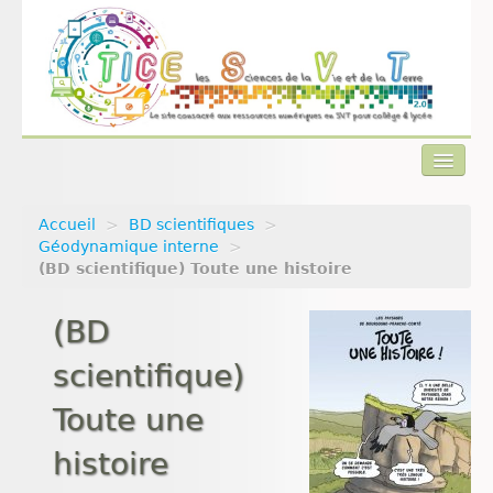
Accueil
>
BD scientifiques
>
Actualités
Géodynamique interne
>
(BD scientifique) Toute une histoire
Plan du site
(BD
Qui sommes-nous ?
scientifique)
Contact
Toute une
histoire