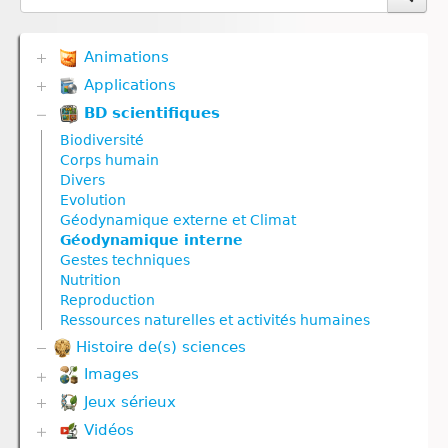
Animations
Applications
Biodiversité
Communication hormonale
BD scientifiques
Biodiversité
Communication nerveuse
Communication hormonale
Biodiversité
Corps humain
Communication nerveuse
Corps humain
Défense immunitaire
Corps humain
Divers
Divers
Défense immunitaire
Evolution
Génétique
Divers
Géodynamique externe et Climat
Géodynamique externe
Evolution
Géodynamique interne
Géodynamique interne
Génétique
Gestes techniques
Nutrition
Géodynamique externe
Nutrition
Nutrition animale
Géodynamique interne
Reproduction
Nutrition végétale
Molécule
Ressources naturelles et activités humaines
Reproduction
Nutrition
Histoire de(s) sciences
Reproduction animale
Nutrition animale
Reproduction végétale
Nutrition végétale
Images
Ressources naturelles et pollution
Reproduction
Jeux sérieux
Corps humain
Reproduction animale
Vidéos
Biodiversité
Reproduction végétale