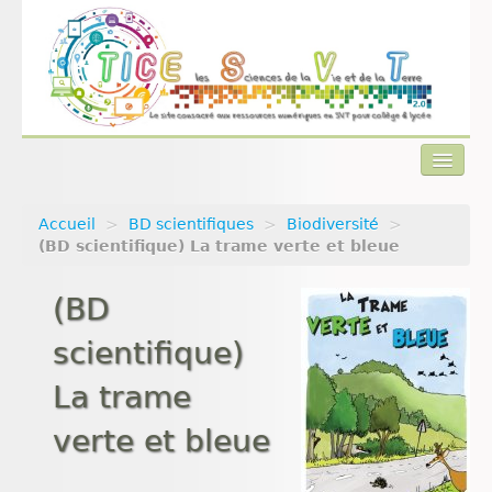
Accueil
>
BD scientifiques
>
Biodiversité
>
Actualités
(BD scientifique) La trame verte et bleue
Plan du site
(BD
Qui sommes-nous ?
scientifique)
Contact
La trame
verte et bleue