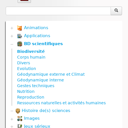
Animations
Applications
Biodiversité
Communication hormonale
BD scientifiques
Biodiversité
Communication nerveuse
Communication hormonale
Biodiversité
Corps humain
Communication nerveuse
Corps humain
Défense immunitaire
Corps humain
Divers
Divers
Défense immunitaire
Evolution
Génétique
Divers
Géodynamique externe et Climat
Géodynamique externe
Evolution
Géodynamique interne
Géodynamique interne
Génétique
Gestes techniques
Nutrition
Géodynamique externe
Nutrition
Nutrition animale
Géodynamique interne
Reproduction
Nutrition végétale
Molécule
Ressources naturelles et activités humaines
Reproduction
Nutrition
Histoire de(s) sciences
Reproduction animale
Nutrition animale
Reproduction végétale
Nutrition végétale
Images
Ressources naturelles et pollution
Reproduction
Jeux sérieux
Corps humain