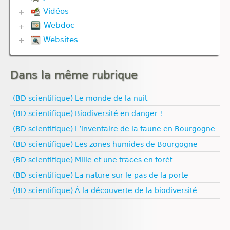
Reproduction animale
Vidéos
Biodiversité
Reproduction végétale
Défense immunitaire
Webdoc
Communication hormonale
Univers et planètes
Divers
Communication nerveuse
Websites
Biodiversité
Evolution
Corps humain
Communication nerveuse
Géodynamique externe
Biologie
Défense immunitaire
Défense immunitaire
Géodynamique interne
Climat
Génétique
Evolution
Nutrition
Dans la même rubrique
Esprit critique
Nutrition
Génétique
Nutrition animale
Evolution humaine
Nutrition animale
Géodynamique externe
Nutrition végétale
Géologie
(BD scientifique) Le monde de la nuit
Reproduction
Géodynamique interne
Médias
Ressources naturelles et pollution
Reproduction animale
Ressources naturelles et pollution
(BD scientifique) Biodiversité en danger !
Pédagogie
Santé
(BD scientifique) L’inventaire de la faune en Bourgogne
Sexualité
(BD scientifique) Les zones humides de Bourgogne
Vulgarisation scientifique
Égalité filles‑garçons
(BD scientifique) Mille et une traces en forêt
(BD scientifique) La nature sur le pas de la porte
(BD scientifique) À la découverte de la biodiversité