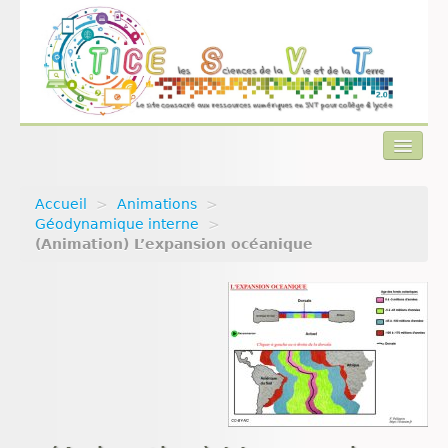
Accueil
>
Animations
>
Actualités
Géodynamique interne
>
(Animation) L’expansion océanique
Plan du site
Qui sommes-nous ?
Contact