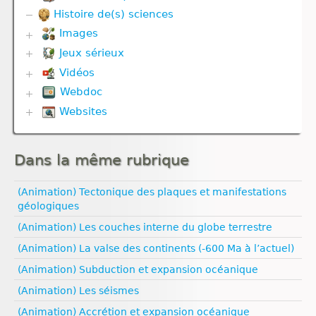
Communication hormonale
Histoire de(s) sciences
Biodiversité
Communication nerveuse
Corps humain
Images
Corps humain
Divers
Défense immunitaire
Jeux sérieux
Corps humain
Evolution
Divers
Géodynamique externe et Climat
Vidéos
Biodiversité
Evolution
Géodynamique interne
Défense immunitaire
Webdoc
Communication hormonale
Génétique
Gestes techniques
Divers
Communication nerveuse
Géodynamique externe
Websites
Biodiversité
Nutrition
Evolution
Corps humain
Géodynamique interne
Communication nerveuse
Reproduction
Géodynamique externe
Biologie
Défense immunitaire
Molécule
Défense immunitaire
Ressources naturelles et activités humaines
Géodynamique interne
Climat
Génétique
Nutrition
Evolution
Nutrition
Dans la même rubrique
Esprit critique
Nutrition
Nutrition animale
Génétique
Nutrition animale
Evolution humaine
Nutrition animale
Nutrition végétale
Géodynamique externe
Nutrition végétale
Géologie
(Animation) Tectonique des plaques et manifestations
Reproduction
Géodynamique interne
Reproduction
Médias
Ressources naturelles et pollution
géologiques
Reproduction animale
Ressources naturelles et pollution
Reproduction animale
Pédagogie
Reproduction végétale
(Animation) Les couches interne du globe terrestre
Santé
Sexualité
Univers et planètes
(Animation) La valse des continents (-600 Ma à l’actuel)
Vulgarisation scientifique
(Animation) Subduction et expansion océanique
Égalité filles‑garçons
(Animation) Les séismes
(Animation) Accrétion et expansion océanique