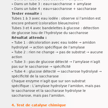
–
Dans un tube 3 : eau+saccharose + amylase
–
Dans un tube 4 : eau+saccharose + saccharase
Tester ensuite :
Tubes 1 à 3 avec eau iodée : observe si l’amidon est
encore présent (coloration bleue/noire)
Tubes 3 et 4 avec bandelettes à glucose : détection
de glucose issu de l’hydrolyse du saccharose
Résultat attendu :
–
Tube 1 : décoloration avec eau iodée → amidon
hydrolysé → action spécifique de l’amylase
–
Tube 2 : rien ne change → pas de substrat → aucune
action
–
Tube 3 : pas de glucose détecté → l’amylase n’agit
pas sur le saccharose → spécificité
–
Tube 4 : glucose détecté → saccharose hydrolysé →
spécificité de la saccharase
Chaque enzyme n’agit que sur son substrat
spécifique : L’amylase hydrolyse l’amidon, mais pas
le saccharose et la saccharase hydrolyse le
saccharose, mais pas l’amidon.
4. Test de catalyse chimique