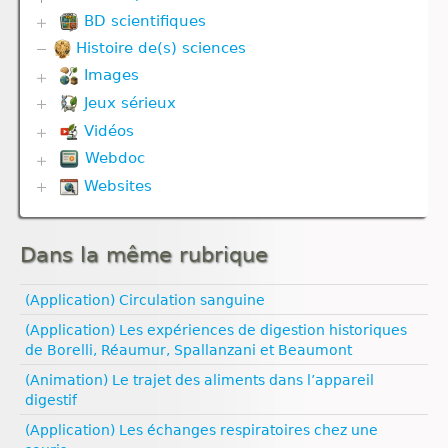
BD scientifiques
Histoire de(s) sciences
Biodiversité
Corps humain
Images
Divers
Jeux sérieux
Corps humain
Evolution
Géodynamique externe et Climat
Vidéos
Biodiversité
Géodynamique interne
Défense immunitaire
Webdoc
Communication hormonale
Gestes techniques
Divers
Communication nerveuse
Websites
Biodiversité
Nutrition
Evolution
Corps humain
Communication nerveuse
Reproduction
Géodynamique externe
Biologie
Défense immunitaire
Défense immunitaire
Ressources naturelles et activités humaines
Géodynamique interne
Climat
Génétique
Evolution
Nutrition
Dans la même rubrique
Esprit critique
Nutrition
Génétique
Nutrition animale
Evolution humaine
Nutrition animale
Géodynamique externe
Nutrition végétale
Géologie
(Application) Circulation sanguine
Reproduction
Géodynamique interne
Médias
Ressources naturelles et pollution
Reproduction animale
Ressources naturelles et pollution
(Application) Les expériences de digestion historiques
Pédagogie
de Borelli, Réaumur, Spallanzani et Beaumont
Santé
Sexualité
(Animation) Le trajet des aliments dans l’appareil
Vulgarisation scientifique
digestif
Égalité filles‑garçons
(Application) Les échanges respiratoires chez une