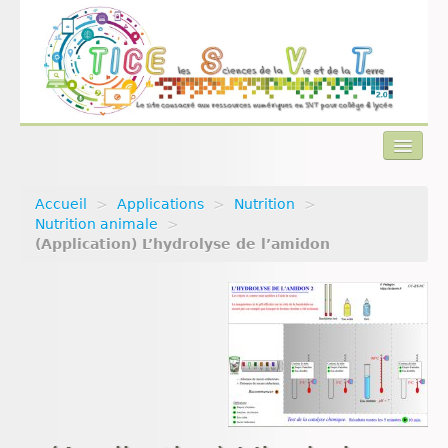
Accueil
>
Applications
>
Nutrition
>
Actualités
Nutrition animale
>
(Application) L’hydrolyse de l’amidon
Plan du site
Qui sommes-nous ?
Contact