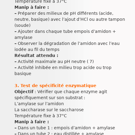
Température fixe à 37°C
Manip à faire :
–
Préparer des milieux de pH différents (acide,
neutre, basique) avec l’ajout d’HCl ou autre tampon
(soude)
–
Ajouter dans chaque tube empois d’amidon +
amylase
–
Observer la dégradation de l’amidon avec l’eau
iodée au fil du temps
Résultat attendu :
–
Activité maximale au pH neutre ( 7)
–
Activité inhibée en milieu trop acide ou trop
basique
3. Test de spécificité enzymatique
Objectif
: Vérifier que chaque enzyme agit
spécifiquement sur son substrat :
L’amylase sur l’amidon
La saccharase sur le saccharose
Température fixe à 37°C
Manip à faire :
–
Dans un tube 1 : empois d’amidon + amylase
–
Dans un tube 2 : eau distillée + amylase