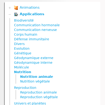
Animations
Applications
Biodiversité
Communication hormonale
Biodiversité
Communication nerveuse
Communication hormonale
Corps humain
Communication nerveuse
Défense immunitaire
Corps humain
Divers
Défense immunitaire
Génétique
Divers
Géodynamique externe
Evolution
Géodynamique interne
Génétique
Nutrition
Géodynamique externe
Nutrition animale
Géodynamique interne
Nutrition végétale
Molécule
Reproduction
Nutrition
Reproduction animale
Nutrition animale
Reproduction végétale
Nutrition végétale
Ressources naturelles et pollution
Reproduction
Reproduction animale
Reproduction végétale
Univers et planètes