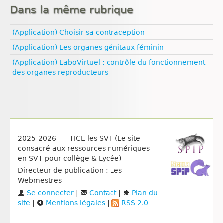
Génétique
Evolution
Nutrition
Dans la même rubrique
Esprit critique
Nutrition
Génétique
Nutrition animale
Evolution humaine
Nutrition animale
Géodynamique externe
Nutrition végétale
Géologie
(Application) Choisir sa contraception
Reproduction
Géodynamique interne
Médias
Ressources naturelles et pollution
Reproduction animale
Ressources naturelles et pollution
(Application) Les organes génitaux féminin
Pédagogie
Santé
(Application) LaboVirtuel : contrôle du fonctionnement
Sexualité
des organes reproducteurs
Vulgarisation scientifique
Égalité filles‑garçons
2025-2026 — TICE les SVT (Le site
consacré aux ressources numériques
en SVT pour collège & Lycée)
Directeur de publication : Les
Webmestres
Se connecter
|
Contact
|
Plan du
site
|
Mentions légales
|
RSS 2.0