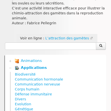
les ovules ou leurs sécrétions.
C’est une activité interactive efficace pour illustrer la
chimio-attraction des gamètes dans la reproduction
animale.
Auteur : Fabrice Pellegrin
Voir en ligne :
L’attraction des gamètes
Animations
Applications
Biodiversité
Communication hormonale
Biodiversité
Communication nerveuse
Communication hormonale
Corps humain
Communication nerveuse
Défense immunitaire
Corps humain
Divers
Défense immunitaire
Génétique
Divers
Géodynamique externe
Evolution
Géodynamique interne
Génétique