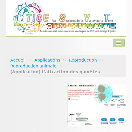
Accueil
>
Applications
>
Reproduction
>
Actualités
Reproduction animale
>
(Application) L’attraction des gamètes
Plan du site
Qui sommes-nous ?
Contact