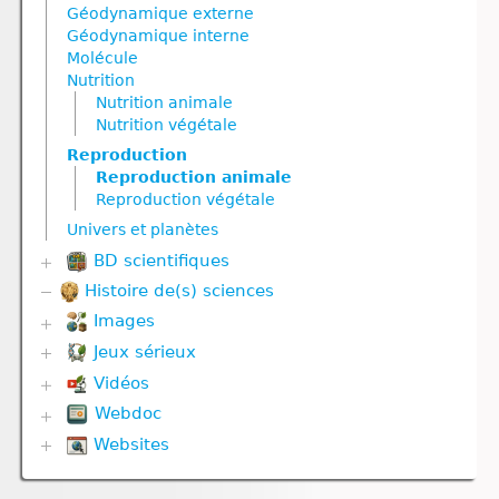
Nutrition
Géodynamique externe
Nutrition animale
Géodynamique interne
Nutrition végétale
Molécule
Reproduction
Nutrition
Reproduction animale
Nutrition animale
Reproduction végétale
Nutrition végétale
Ressources naturelles et pollution
Reproduction
Reproduction animale
Reproduction végétale
Univers et planètes
BD scientifiques
Histoire de(s) sciences
Biodiversité
Corps humain
Images
Divers
Jeux sérieux
Corps humain
Evolution
Géodynamique externe et Climat
Vidéos
Biodiversité
Géodynamique interne
Défense immunitaire
Webdoc
Communication hormonale
Gestes techniques
Divers
Communication nerveuse
Websites
Biodiversité
Nutrition
Evolution
Corps humain
Communication nerveuse
Reproduction
Géodynamique externe
Biologie
Défense immunitaire
Défense immunitaire
Ressources naturelles et activités humaines
Géodynamique interne
Climat