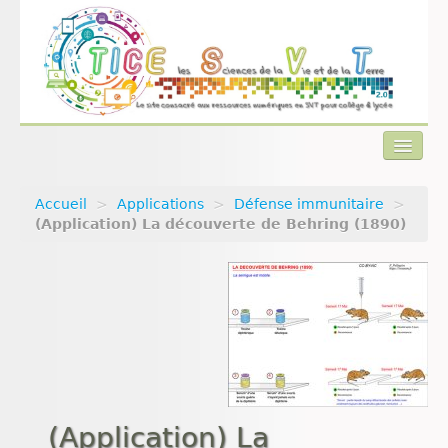
Accueil
>
Applications
>
Défense immunitaire
>
Actualités
(Application) La découverte de Behring (1890)
Plan du site
Qui sommes-nous ?
Contact
(Application) La