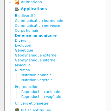
Animations
Applications
Biodiversité
Communication hormonale
Biodiversité
Communication nerveuse
Communication hormonale
Corps humain
Communication nerveuse
Défense immunitaire
Corps humain
Divers
Défense immunitaire
Génétique
Divers
Géodynamique externe
Evolution
Géodynamique interne
Génétique
Nutrition
Géodynamique externe
Nutrition animale
Géodynamique interne
Nutrition végétale
Molécule
Reproduction
Nutrition
Reproduction animale
Nutrition animale
Reproduction végétale
Nutrition végétale
Ressources naturelles et pollution
Reproduction
Reproduction animale
Reproduction végétale
Univers et planètes
BD scientifiques