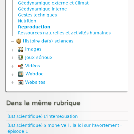
Divers
Géodynamique externe et Climat
Géodynamique externe
Evolution
Géodynamique interne
Géodynamique interne
Génétique
Gestes techniques
Nutrition
Géodynamique externe
Nutrition
Nutrition animale
Géodynamique interne
Reproduction
Nutrition végétale
Molécule
Ressources naturelles et activités humaines
Reproduction
Nutrition
Histoire de(s) sciences
Reproduction animale
Nutrition animale
Reproduction végétale
Nutrition végétale
Images
Ressources naturelles et pollution
Reproduction
Jeux sérieux
Corps humain
Reproduction animale
Vidéos
Biodiversité
Reproduction végétale
Défense immunitaire
Webdoc
Communication hormonale
Univers et planètes
Divers
Communication nerveuse
Websites
Biodiversité
Evolution
Corps humain
Communication nerveuse
Géodynamique externe
Biologie
Défense immunitaire
Défense immunitaire
Géodynamique interne
Climat
Génétique
Evolution
Nutrition
Dans la même rubrique
Esprit critique
Nutrition
Génétique
Nutrition animale
Evolution humaine
Nutrition animale
Géodynamique externe
Nutrition végétale
Géologie
(BD scientifique) L’intersexuation
Reproduction
Géodynamique interne
Médias
Ressources naturelles et pollution
Reproduction animale
Ressources naturelles et pollution
(BD scientifique) Simone Veil : la loi sur l’avortement -
Pédagogie
épisode 1
Santé