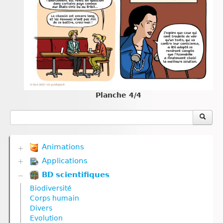
Planche 4/4
Animations
Applications
Biodiversité
Communication hormonale
BD scientifiques
Biodiversité
Communication nerveuse
Communication hormonale
Biodiversité
Corps humain
Communication nerveuse
Corps humain
Défense immunitaire
Corps humain
Divers
Divers
Défense immunitaire
Evolution
Génétique