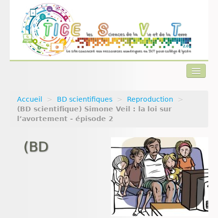
Accueil
>
BD scientifiques
>
Reproduction
>
Actualités
(BD scientifique) Simone Veil : la loi sur
l’avortement - épisode 2
Plan du site
(BD
Qui sommes-nous ?
Contact