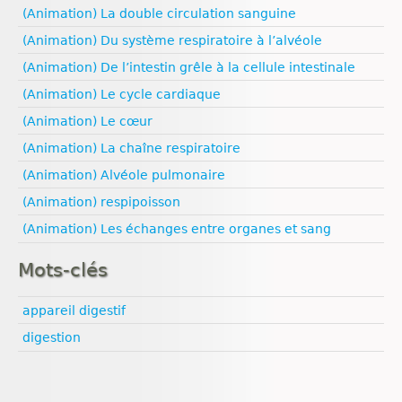
Ressources naturelles et pollution
Reproduction animale
Ressources naturelles et pollution
Reproduction animale
(Animation) La double circulation sanguine
Pédagogie
Reproduction végétale
Santé
(Animation) Du système respiratoire à l’alvéole
Sexualité
Univers et planètes
(Animation) De l’intestin grêle à la cellule intestinale
Vulgarisation scientifique
Égalité filles‑garçons
(Animation) Le cycle cardiaque
(Animation) Le cœur
(Animation) La chaîne respiratoire
(Animation) Alvéole pulmonaire
(Animation) respipoisson
(Animation) Les échanges entre organes et sang
Mots-clés
appareil digestif
digestion