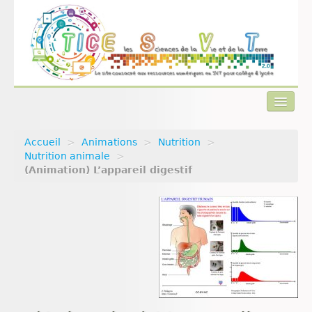
Accueil
>
Animations
>
Nutrition
>
Actualités
Nutrition animale
>
(Animation) L’appareil digestif
Plan du site
Qui sommes-nous ?
Contact