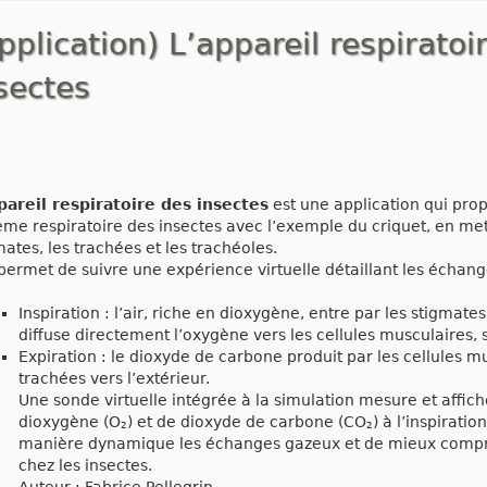
pplication) L’appareil respiratoi
sectes
pareil respiratoire des insectes
est une application qui prop
ème respiratoire des insectes avec l’exemple du criquet, en mett
mates, les trachées et les trachéoles.
 permet de suivre une expérience virtuelle détaillant les échan
Inspiration : l’air, riche en dioxygène, entre par les stigmates
diffuse directement l’oxygène vers les cellules musculaires, 
Expiration : le dioxyde de carbone produit par les cellules
trachées vers l’extérieur.
Une sonde virtuelle intégrée à la simulation mesure et affich
dioxygène (O₂) et de dioxyde de carbone (CO₂) à l’inspiration 
manière dynamique les échanges gazeux et de mieux compr
chez les insectes.
Auteur : Fabrice Pellegrin