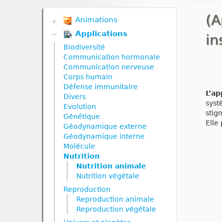
(A
Animations
Applications
Biodiversité
in
Communication hormonale
Biodiversité
Communication nerveuse
Communication hormonale
Corps humain
Communication nerveuse
Défense immunitaire
Corps humain
Divers
Défense immunitaire
Génétique
L’ap
Divers
Géodynamique externe
syst
Evolution
Géodynamique interne
stig
Génétique
Nutrition
Elle
Géodynamique externe
Nutrition animale
Géodynamique interne
Nutrition végétale
Molécule
Reproduction
Nutrition
Reproduction animale
Nutrition animale
Reproduction végétale
Nutrition végétale
Ressources naturelles et
Reproduction
pollution
Reproduction animale
Reproduction végétale