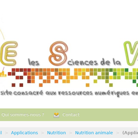
Qui sommes-nous ?
Contact
l
>
Applications
>
Nutrition
>
Nutrition animale
>
(Appli