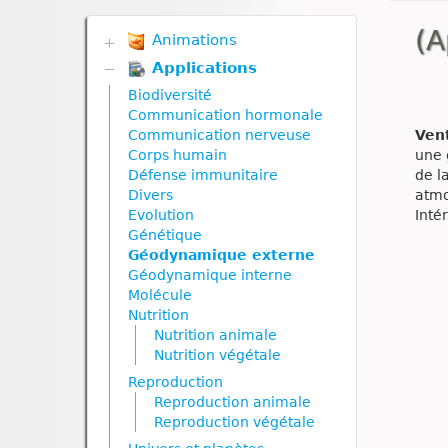
(A
Animations
Applications
Biodiversité
Communication hormonale
Biodiversité
Communication nerveuse
Communication hormonale
Corps humain
Ven
Communication nerveuse
Défense immunitaire
une 
Corps humain
Divers
de l
Défense immunitaire
Génétique
atmo
Divers
Géodynamique externe
Inté
Evolution
Géodynamique interne
Génétique
Nutrition
Géodynamique externe
Nutrition animale
Géodynamique interne
Nutrition végétale
Molécule
Reproduction
Nutrition
Reproduction animale
Nutrition animale
Reproduction végétale
Nutrition végétale
Ressources naturelles et
Reproduction
pollution
Reproduction animale
Reproduction végétale