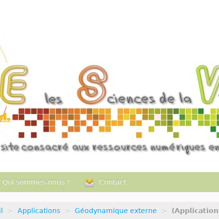
Qui sommes-nous ?
Contact
l
>
Applications
>
Géodynamique externe
>
(Applicatio