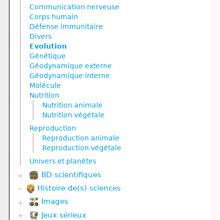
Corps humain
Communication nerveuse
Défense immunitaire
Corps humain
Divers
Défense immunitaire
Génétique
Divers
Géodynamique externe
Evolution
Géodynamique interne
Génétique
Nutrition
Géodynamique externe
Nutrition animale
Géodynamique interne
Nutrition végétale
Molécule
Reproduction
Nutrition
Reproduction animale
Nutrition animale
Reproduction végétale
Nutrition végétale
Ressources naturelles et pollution
Reproduction
Reproduction animale
Reproduction végétale
Univers et planètes
BD scientifiques
Histoire de(s) sciences
Biodiversité
Corps humain
Images
Divers
Jeux sérieux
Corps humain
Evolution