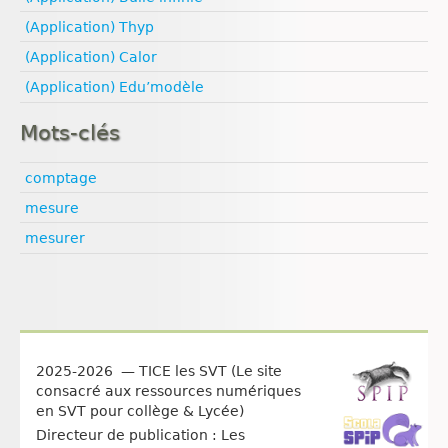
Reproduction
Géodynamique interne
Médias
Ressources naturelles et pollution
Reproduction animale
Ressources naturelles et pollution
(Application) Thyp
Pédagogie
Santé
(Application) Calor
Sexualité
(Application) Edu’modèle
Vulgarisation scientifique
Égalité filles‑garçons
Mots-clés
comptage
mesure
mesurer
2025-2026 — TICE les SVT (Le site
consacré aux ressources numériques
en SVT pour collège & Lycée)
Directeur de publication : Les