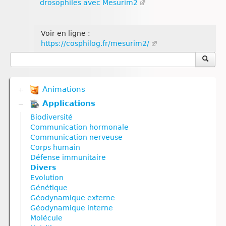
drosophiles avec Mesurim2
Voir en ligne :
https://cosphilog.fr/mesurim2/
Animations
Applications
Biodiversité
Communication hormonale
Biodiversité
Communication nerveuse
Communication hormonale
Corps humain
Communication nerveuse
Défense immunitaire
Corps humain
Divers
Défense immunitaire
Génétique
Divers
Géodynamique externe
Evolution
Géodynamique interne
Génétique
Nutrition
Géodynamique externe
Nutrition animale
Géodynamique interne
Nutrition végétale
Molécule