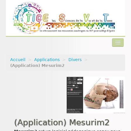
Accueil
>
Applications
>
Divers
>
Actualités
(Application) Mesurim2
Plan du site
Qui sommes-nous ?
Contact
(Application) Mesurim2