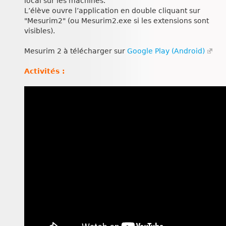
local sur les machines.
L’élève ouvre l’application en double cliquant sur
"Mesurim2" (ou Mesurim2.exe si les extensions sont
visibles).
Mesurim 2 à télécharger sur
Google Play (Android)
Activités :