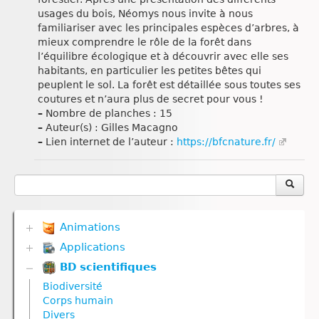
usages du bois, Néomys nous invite à nous
familiariser avec les principales espèces d’arbres, à
mieux comprendre le rôle de la forêt dans
l’équilibre écologique et à découvrir avec elle ses
habitants, en particulier les petites bêtes qui
peuplent le sol. La forêt est détaillée sous toutes ses
coutures et n’aura plus de secret pour vous !
–
Nombre de planches : 15
–
Auteur(s) : Gilles Macagno
–
Lien internet de l’auteur :
https://bfcnature.fr/
Animations
Applications
Biodiversité
Communication hormonale
BD scientifiques
Biodiversité
Communication nerveuse
Communication hormonale
Biodiversité
Corps humain
Communication nerveuse
Corps humain
Défense immunitaire
Corps humain
Divers
Divers