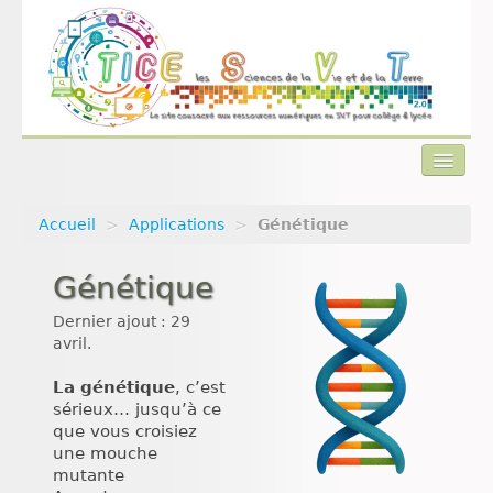
Accueil
>
Applications
>
Génétique
Actualités
Génétique
Plan du site
Dernier ajout : 29
Qui sommes-nous ?
avril.
Contact
La génétique
, c’est
sérieux… jusqu’à ce
que vous croisiez
une mouche
mutante