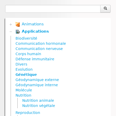
Animations
Applications
Biodiversité
Communication hormonale
Biodiversité
Communication nerveuse
Communication hormonale
Corps humain
Communication nerveuse
Défense immunitaire
Corps humain
Divers
Défense immunitaire
Génétique
Divers
Géodynamique externe
Evolution
Géodynamique interne
Génétique
Nutrition
Géodynamique externe
Nutrition animale
Géodynamique interne
Nutrition végétale
Molécule
Reproduction
Nutrition
Reproduction animale
Nutrition animale
Reproduction végétale
Nutrition végétale
Ressources naturelles et pollution
Reproduction