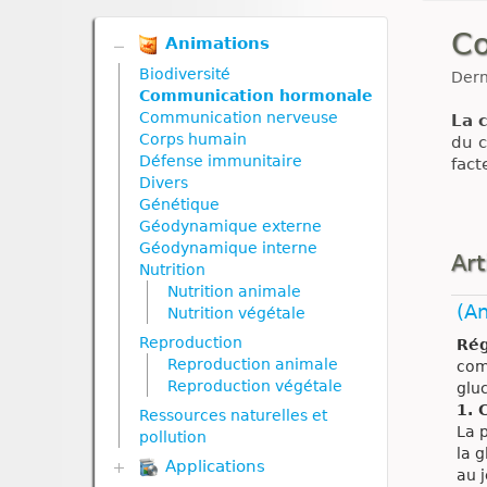
C
Animations
Biodiversité
Dern
Communication hormonale
Communication nerveuse
La 
Corps humain
du c
Défense immunitaire
fact
Divers
Génétique
Géodynamique externe
Géodynamique interne
Art
Nutrition
Nutrition animale
(An
Nutrition végétale
Reproduction
Rég
Reproduction animale
com
Reproduction végétale
glu
1. 
Ressources naturelles et
La 
pollution
la 
Applications
au 