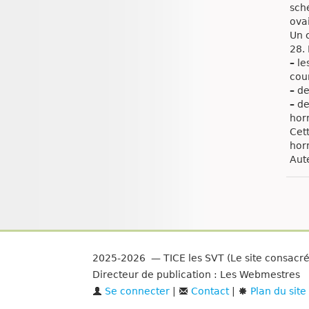
sch
ovai
Un 
28.
–
le
cou
–
de
–
de
hor
Cet
hor
Aute
2025-2026 — TICE les SVT (Le site consacr
Directeur de publication : Les Webmestres
Se connecter
|
Contact
|
Plan du site